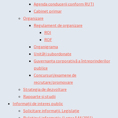
Agenda conducerii conform RUTI
Cabinet primar
Organizare
Regulament de organizare
ROI
ROF
Organigrama
Unități subordonate
Guvernanța corporativă a întreprinderilor
publice
Concursuri/examene de
recrutare/promovare
Strategia de dezvoltare
Rapoarte și studii
Informații de interes public
Solicitare informații. Legislație
Buletinul informativ (Legea 544/2001)