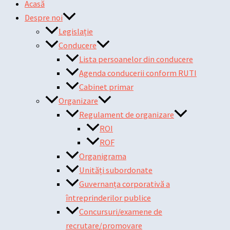
Acasă
Despre noi
Legislație
Conducere
Lista persoanelor din conducere
Agenda conducerii conform RUTI
Cabinet primar
Organizare
Regulament de organizare
ROI
ROF
Organigrama
Unități subordonate
Guvernanța corporativă a
întreprinderilor publice
Concursuri/examene de
recrutare/promovare