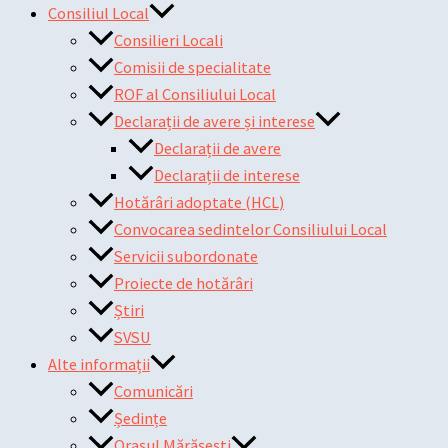
Consiliul Local
Consilieri Locali
Comisii de specialitate
ROF al Consiliului Local
Declarații de avere și interese
Declarații de avere
Declarații de interese
Hotărâri adoptate (HCL)
Convocarea sedintelor Consiliului Local
Servicii subordonate
Proiecte de hotărâri
Știri
SVSU
Alte informații
Comunicări
Ședințe
Orașul Mărășești