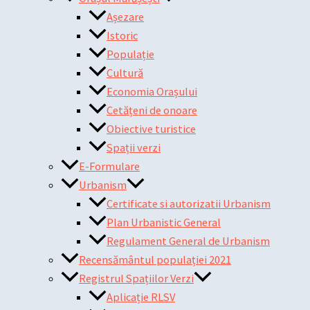
Așezare
Istoric
Populație
Cultură
Economia Orașului
Cetățeni de onoare
Obiective turistice
Spații verzi
E-Formulare
Urbanism
Certificate si autorizatii Urbanism
Plan Urbanistic General
Regulament General de Urbanism
Recensământul populației 2021
Registrul Spațiilor Verzi
Aplicație RLSV