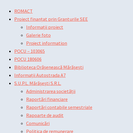
Skip
Main
Main
Post
ROMACT
to
Menu
Menu
navigation
Proiect finanțat prin Granturile SEE
content
Informații proiect
Galerie foto
Project information
POCU – 103065
POCU 180606
Biblioteca Orășenească Mărășești
Informații Autostrada A7
S.U.P.L. Mărășești S.R.L.
Administrarea societății
Raportări financiare
Raportări contabile semestriale
Rapoarte de audit
Comunicări
Politica de remunerare