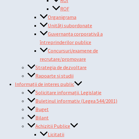
ROI
ROF
Organigrama
Unități subordonate
Guvernanța corporativă a
întreprinderilor publice
Concursuri/examene de
recrutare/promovare
Strategia de dezvoltare
Rapoarte și studii
Informații de interes public
Solicitare informații. Legislație
Buletinul informativ (Legea 544/2001)
Buget
Bilant
Achizitii Publice
Licitatii