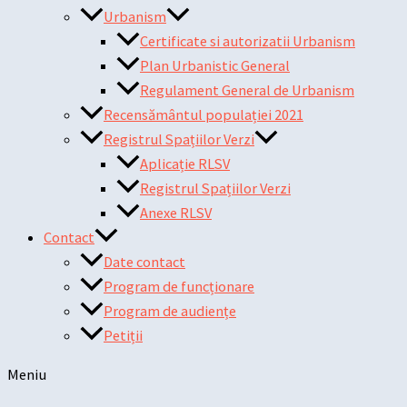
Urbanism
Certificate si autorizatii Urbanism
Plan Urbanistic General
Regulament General de Urbanism
Recensământul populației 2021
Registrul Spațiilor Verzi
Aplicație RLSV
Registrul Spațiilor Verzi
Anexe RLSV
Contact
Date contact
Program de funcționare
Program de audiențe
Petiții
Meniu