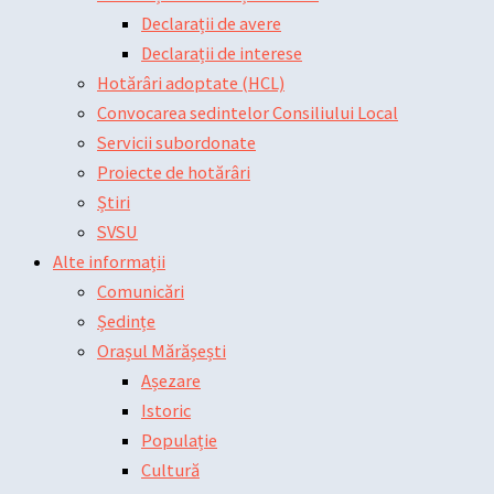
Declarații de avere
Declarații de interese
Hotărâri adoptate (HCL)
Convocarea sedintelor Consiliului Local
Servicii subordonate
Proiecte de hotărâri
Știri
SVSU
Alte informații
Comunicări
Ședințe
Orașul Mărășești
Așezare
Istoric
Populație
Cultură