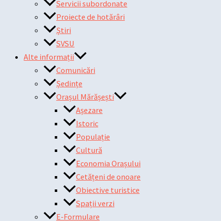
Servicii subordonate
Proiecte de hotărâri
Știri
SVSU
Alte informații
Comunicări
Ședințe
Orașul Mărășești
Așezare
Istoric
Populație
Cultură
Economia Orașului
Cetățeni de onoare
Obiective turistice
Spații verzi
E-Formulare