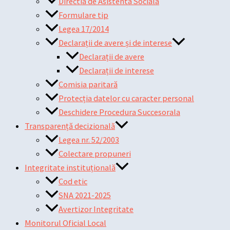
Directia de Asistenta Sociala
Formulare tip
Legea 17/2014
Declarații de avere și de interese
Declarații de avere
Declarații de interese
Comisia paritară
Protecția datelor cu caracter personal
Deschidere Procedura Succesorala
Transparență decizională
Legea nr. 52/2003
Colectare propuneri
Integritate instituțională
Cod etic
SNA 2021-2025
Avertizor Integritate
Monitorul Oficial Local