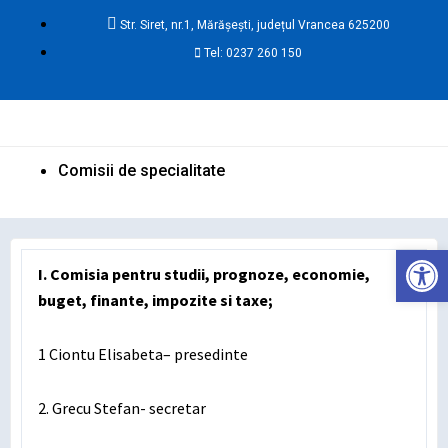
Skip
Str. Siret, nr.1, Mărășești, județul Vrancea 625200
to
Tel: 0237 260 150
content
Ma
Me
Comisii de specialitate
Deschide ba
I. Comisia pentru studii, prognoze, economie,
buget, finante, impozite si taxe;
1 Ciontu Elisabeta– presedinte
2. Grecu Stefan- secretar