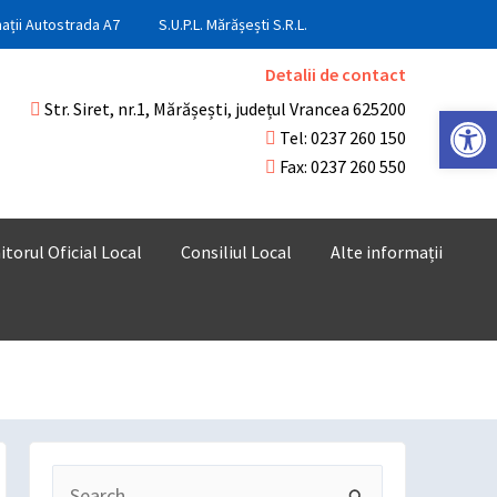
ații Autostrada A7
S.U.P.L. Mărășești S.R.L.
Detalii de contact
Str. Siret, nr.1, Mărășești, județul Vrancea 625200
Deschide ba
Tel: 0237 260 150
Fax: 0237 260 550
torul Oficial Local
Consiliul Local
Alte informații