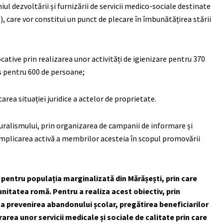
l dezvoltării și furnizării de servicii medico-sociale destinate
, care vor constitui un punct de plecare în îmbunătățirea stării
ocative prin realizarea unor activități de igienizare pentru 370
s pentru 600 de persoane;
area situației juridice a actelor de proprietate.
ralismului, prin organizarea de campanii de informare și
 implicarea activă a membrilor acesteia în scopul promovării
entru populația marginalizată din Mărășești, prin care
nitatea romă. Pentru a realiza acest obiectiv, prin
la prevenirea abandonului școlar, pregătirea beneficiarilor
area unor servicii medicale și sociale de calitate prin care