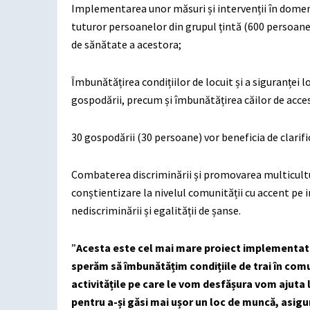
Implementarea unor măsuri și intervenții în domeniu
tuturor persoanelor din grupul țintă (600 persoane)
de sănătate a acestora;
Îmbunătățirea condițiilor de locuit și a siguranței l
gospodării, precum și îmbunătățirea căilor de acce
30 gospodării (30 persoane) vor beneficia de clarific
Combaterea discriminării și promovarea multicultu
conștientizare la nivelul comunității cu accent pe
nediscriminării și egalității de șanse.
”
Acesta este cel mai mare proiect implementat p
sperăm să îmbunătățim condițiile de trai în comu
activitățile pe care le vom desfășura vom ajuta 
pentru a-și găsi mai ușor un loc de muncă, asigur