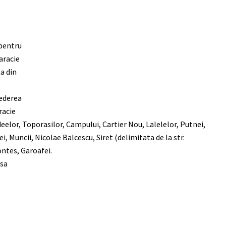
pentru
aracie
a din
vederea
racie
deelor, Toporasilor, Campului, Cartier Nou, Lalelelor, Putnei,
, Muncii, Nicolae Balcescu, Siret (delimitata de la str.
ntes, Garoafei.
 sa