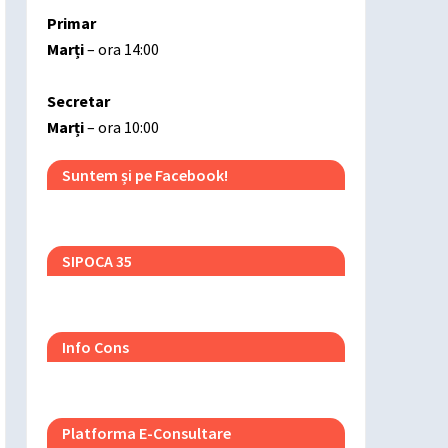
Primar
Marți
– ora 14:00
Secretar
Marți
– ora 10:00
Suntem și pe Facebook!
SIPOCA 35
Info Cons
Platforma E-Consultare