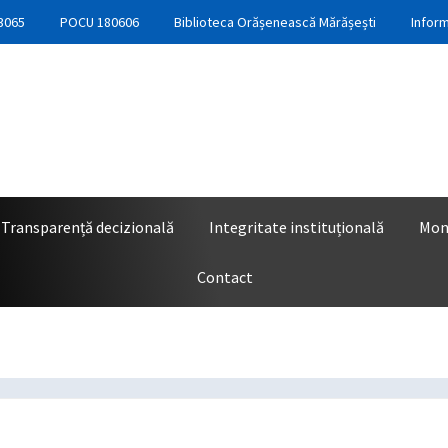
3065
POCU 180606
Biblioteca Orășenească Mărășești
Inform
Transparență decizională
Integritate instituțională
Moni
Contact