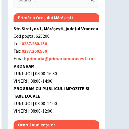
Search
for:
Primăria Orașului Mărășești
Str. Siret, nr.1, Mărășești, județul Vrancea
Cod poștal 625200
Tel:
0237.260.150
Fax:
0237.260.550
Email:
primaria@primariamarasesti.ro
PROGRAM
LUNI-JOI | 08:00-16:30
VINERI | 08:00-14:00
PROGRAM CU PUBLICUL IMPOZITE SI
TAXE LOCALE
LUNI-JOI | 08:00-14:00
VINERI | 08:00-12:00
Orarul Audiențelor