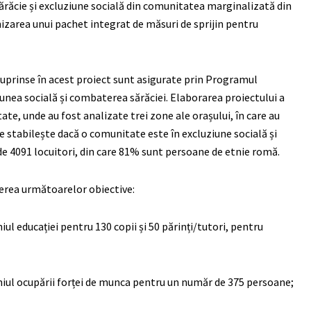
sărăcie și excluziune socială din comunitatea marginalizată din
rnizarea unui pachet integrat de măsuri de sprijin pentru
cuprinse în acest proiect sunt asigurate prin Programul
unea socială și combaterea sărăciei. Elaborarea proiectului a
ate, unde au fost analizate trei zone ale orașului, în care au
 se stabilește dacă o comunitate este în excluziune socială și
de 4091 locuitori, din care 81% sunt persoane de etnie romă.
gerea următoarelor obiective:
l educației pentru 130 copii și 50 părinți/tutori, pentru
iul ocupării forței de munca pentru un număr de 375 persoane;