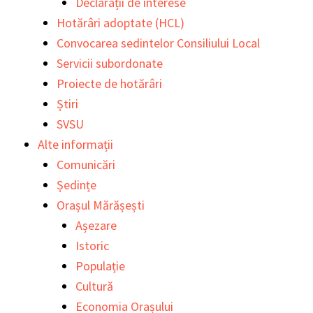
Declarații de interese
Hotărâri adoptate (HCL)
Convocarea sedintelor Consiliului Local
Servicii subordonate
Proiecte de hotărâri
Știri
SVSU
Alte informații
Comunicări
Ședințe
Orașul Mărășești
Așezare
Istoric
Populație
Cultură
Economia Orașului