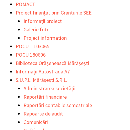
Skip
Main
Main
ROMACT
to
Menu
Menu
Proiect finanțat prin Granturile SEE
content
Informații proiect
Galerie foto
Project information
POCU – 103065
POCU 180606
Biblioteca Orășenească Mărășești
Informații Autostrada A7
S.U.P.L. Mărășești S.R.L.
Administrarea societății
Raportări financiare
Raportări contabile semestriale
Rapoarte de audit
Comunicări