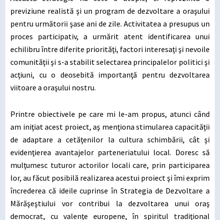
previziune realistă şi un program de dezvoltare a oraşului
pentru următorii şase ani de zile. Activitatea a presupus un
proces participativ, a urmărit atent identificarea unui
echilibru între diferite priorităţi, factori interesaţi şi nevoile
comunităţii şi s-a stabilit selectarea principalelor politici şi
acţiuni, cu o deosebită importanţă pentru dezvoltarea
viitoare a oraşului nostru.
Printre obiectivele pe care mi le-am propus, atunci când
am iniţiat acest proiect, aş menţiona stimularea capacităţii
de adaptare a cetăţenilor la cultura schimbării, cât şi
evidenţierea avantajelor parteneriatului local. Doresc să
mulţumesc tuturor actorilor locali care, prin participarea
lor, au făcut posibilă realizarea acestui proiect şi îmi exprim
încrederea că ideile cuprinse în Strategia de Dezvoltare a
Mărăşeştiului vor contribui la dezvoltarea unui oraş
democrat, cu valenţe europene, în spiritul tradiţional