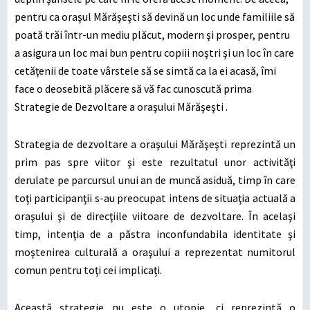
pentru ca oraşul Mărăşeşti să devină un loc unde familiile să
poată trăi într-un mediu plăcut, modern şi prosper, pentru
a asigura un loc mai bun pentru copiii noştri şi un loc în care
cetăţenii de toate vârstele să se simtă ca la ei acasă, îmi
face o deosebită plăcere să vă fac cunoscută prima
Strategie de Dezvoltare a oraşului Mărăşeşti .
Strategia de dezvoltare a oraşului Mărăşeşti reprezintă un
prim pas spre viitor şi este rezultatul unor activităţi
derulate pe parcursul unui an de muncă asiduă, timp în care
toţi participanţii s-au preocupat intens de situaţia actuală a
oraşului şi de direcţiile viitoare de dezvoltare. În acelaşi
timp, intenţia de a păstra inconfundabila identitate şi
moştenirea culturală a oraşului a reprezentat numitorul
comun pentru toţi cei implicaţi.
Această strategie nu este o utopie, ci reprezintă o