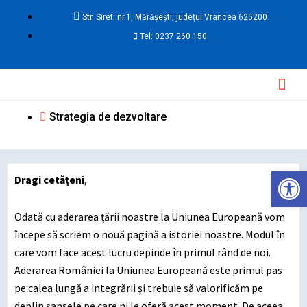
Skip
Str. Siret, nr.1, Mărășești, județul Vrancea 625200
to
Tel: 0237 260 150
content
Mai
Men
Strategia de dezvoltare
Deschide ba
Dragi cetăţeni
,
Odată cu aderarea ţării noastre la Uniunea Europeană vom
începe să scriem o nouă pagină a istoriei noastre. Modul în
care vom face acest lucru depinde în primul rând de noi.
Aderarea României la Uniunea Europeană este primul pas
pe calea lungă a integrării şi trebuie să valorificăm pe
deplin şansele pe care ni le oferă acest moment. De aceea,