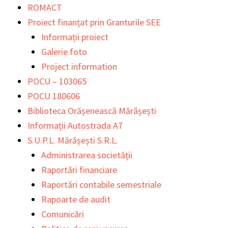
Skip
Main
Main
ROMACT
to
Menu
Menu
Proiect finanțat prin Granturile SEE
content
Informații proiect
Galerie foto
Project information
POCU – 103065
POCU 180606
Biblioteca Orășenească Mărășești
Informații Autostrada A7
S.U.P.L. Mărășești S.R.L.
Administrarea societății
Raportări financiare
Raportări contabile semestriale
Rapoarte de audit
Comunicări