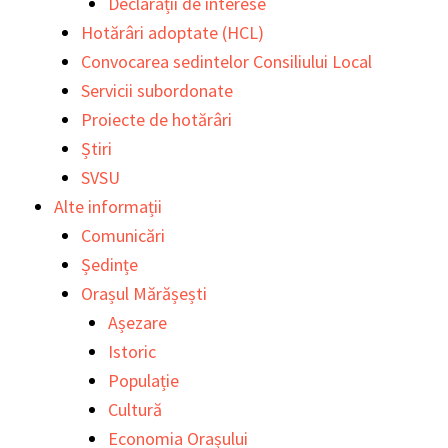
Declarații de interese
Hotărâri adoptate (HCL)
Convocarea sedintelor Consiliului Local
Servicii subordonate
Proiecte de hotărâri
Știri
SVSU
Alte informații
Comunicări
Ședințe
Orașul Mărășești
Așezare
Istoric
Populație
Cultură
Economia Orașului