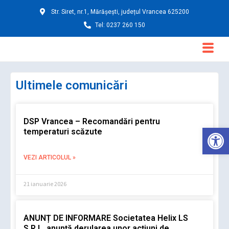
Skip
Str. Siret, nr.1, Mărășești, județul Vrancea 625200
to
Tel: 0237 260 150
content
Main
Menu
Ultimele comunicări
DSP Vrancea – Recomandări pentru
Deschide ba
temperaturi scăzute
VEZI ARTICOLUL »
21 ianuarie 2026
ANUNȚ DE INFORMARE Societatea Helix LS
S.R.L. anunță derularea unor acțiuni de