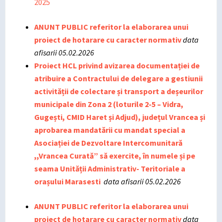
2025
ANUNT PUBLIC referitor la elaborarea unui
proiect de hotarare cu caracter normativ
data
afisarii 05.02.2026
Proiect HCL privind avizarea documentației de
atribuire a Contractului de delegare a gestiunii
activității de colectare și transport a deșeurilor
municipale din Zona 2 (loturile 2-5 – Vidra,
Gugești, CMID Haret și Adjud), județul Vrancea și
aprobarea mandatării cu mandat special a
Asociației de Dezvoltare Intercomunitară
,,Vrancea Curată” să exercite, în numele și pe
seama Unității Administrativ- Teritoriale a
orașului Marasesti
data afisarii 05.02.2026
ANUNT PUBLIC referitor la elaborarea unui
proiect de hotarare cu caracter normativ
data