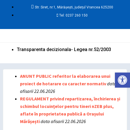
Skip
Str. Siret, nr.1, Mărășești, județul Vrancea 625200
to
Tel: 0237 260 150
content
Ma
Me
Transparenta decizionala- Legea nr.52/2003
Deschide ba
ANUNT PUBLIC referitor la elaborarea unui
proiect de hotarare cu caracter normativ
data
afisarii 22.06.2026
REGULAMENT privind repartizarea, închirierea și
schimbul locuinţelor pentru tineri nZEB plus,
aflate în proprietatea publică a Orașului
Mărășești
data afisarii
22.06.2026