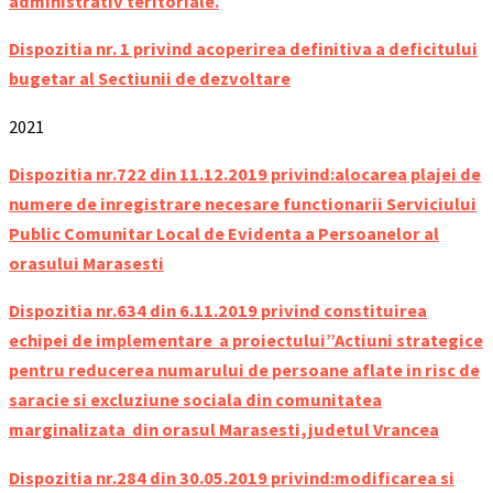
administrativ teritoriale.
Dispozitia nr. 1 privind acoperirea definitiva a deficitului
bugetar al Sectiunii de dezvoltare
2021
Dispozitia nr.722 din 11.12.2019 privind:alocarea plajei de
numere de inregistrare necesare functionarii Serviciului
Public Comunitar Local de Evidenta a Persoanelor al
orasului Marasesti
Dispozitia nr.634 din 6.11.2019 privind constituirea
echipei de implementare a proiectului”Actiuni strategice
pentru reducerea numarului de persoane aflate in risc de
saracie si excluziune sociala din comunitatea
marginalizata din orasul Marasesti,judetul Vrancea
Dispozitia nr.284 din 30.05.2019 privind:modificarea si