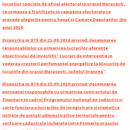
locurilor speciale de afisaj electoral in orasul Marasesti,
ce urmeaza a fi utilizate in campania electorala ce
precede alegerile pentru Senat si Camera Deputatilor din
anul 2016
Dispozitia nr.
875 din 21.09.2016 privind: desemnarea
responsabilului cu urmarirea lucrarilor aferente
obiectivului de investitii” Lucrari de interventie in
vederea cresterii perfomantei energetice la blocurile de
locuinte din orasul Marasesti, judetul Vrancea”
Dispozitia nr.874
din
25
.09.2016 privind: desemnarea
persoanei responsabile cu urmarirea contractului de
finantare in cadrul Programului national de cadastru si
carte funciara a lucrarilor de inregistrare sistematica
initiate de unitati admnisitrative teritoriale pentru
sectoare cadastrale incheiate intre Primaria orasului