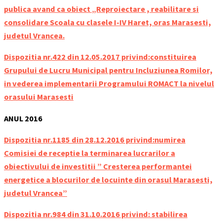
publica avand ca obiect „Reproiectare , reabilitare si
consolidare Scoala cu clasele I-IV Haret, oras Marasesti,
judetul Vrancea.
Dispozitia nr.422
din 12.05.2017 privind:
constituirea
Grupului de Lucru Municipal pentru Incluziunea Romilor,
in vederea implementarii Programului ROMACT la nivelul
orasului Marasesti
ANUL 2016
Dispozitia nr.
1185 din 28.12.2016 privind:
numirea
Comisiei de receptie la terminarea lucrarilor a
obiectivului de investitii ” Cresterea performantei
energetice a blocurilor de locuinte din orasul Marasesti,
judetul Vrancea”
Dispozitia nr.
984 din 31.10.2016 privind:
stabilirea