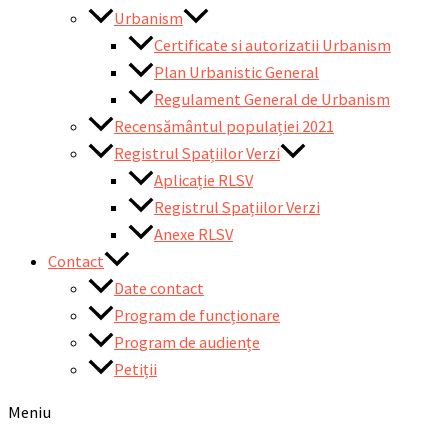
Urbanism
Certificate si autorizatii Urbanism
Plan Urbanistic General
Regulament General de Urbanism
Recensământul populației 2021
Registrul Spațiilor Verzi
Aplicație RLSV
Registrul Spațiilor Verzi
Anexe RLSV
Contact
Date contact
Program de funcționare
Program de audiențe
Petiții
Meniu