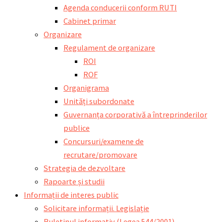
Agenda conducerii conform RUTI
Cabinet primar
Organizare
Regulament de organizare
ROI
ROF
Organigrama
Unități subordonate
Guvernanța corporativă a întreprinderilor
publice
Concursuri/examene de
recrutare/promovare
Strategia de dezvoltare
Rapoarte și studii
Informații de interes public
Solicitare informații. Legislație
Buletinul informativ (Legea 544/2001)