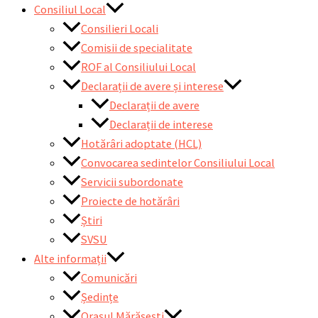
Consiliul Local
Consilieri Locali
Comisii de specialitate
ROF al Consiliului Local
Declarații de avere și interese
Declarații de avere
Declarații de interese
Hotărâri adoptate (HCL)
Convocarea sedintelor Consiliului Local
Servicii subordonate
Proiecte de hotărâri
Știri
SVSU
Alte informații
Comunicări
Ședințe
Orașul Mărășești