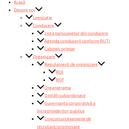
Acasă
Despre noi
Legislație
Conducere
Lista persoanelor din conducere
Agenda conducerii conform RUTI
Cabinet primar
Organizare
Regulament de organizare
ROI
ROF
Organigrama
Unități subordonate
Guvernanța corporativă a
întreprinderilor publice
Concursuri/examene de
recrutare/promovare