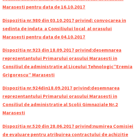
Marasesti pentru data de 16.10.2017
Dispozitia nr.980 din 03.10.2017 privind: convocarea in
sedinta de indata a Consiliului local al orasului
Marasesti pentru data de 04.10.2017
Dispozitia nr.923 din 18.09.2017 privind:desemnarea
reprezentantului Primarului orasului Marasesti in
Consiliul de administratie al Liceului Tehnologic”Eremia
Grigorescu” Marasesti
Dispozitia nr.924din18.09.2017 privind:desemnarea
reprezentantului Primarului orasului Marasesti in
Consiliul de administratie al Scolii Gimnaziale Nr.2
Marasesti
Dispozitia nr.520
din 28.06.2017 privind:
numirea Comisiei
de evaluare pentru atribuirea contractului de achizitie