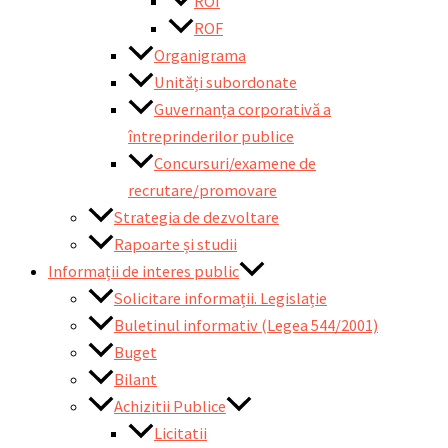
ROI
ROF
Organigrama
Unități subordonate
Guvernanța corporativă a
întreprinderilor publice
Concursuri/examene de
recrutare/promovare
Strategia de dezvoltare
Rapoarte și studii
Informații de interes public
Solicitare informații. Legislație
Buletinul informativ (Legea 544/2001)
Buget
Bilant
Achizitii Publice
Licitatii