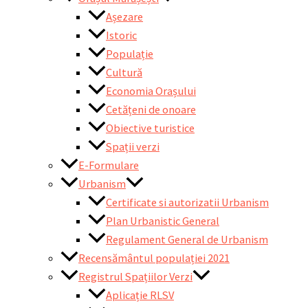
Așezare
Istoric
Populație
Cultură
Economia Orașului
Cetățeni de onoare
Obiective turistice
Spații verzi
E-Formulare
Urbanism
Certificate si autorizatii Urbanism
Plan Urbanistic General
Regulament General de Urbanism
Recensământul populației 2021
Registrul Spațiilor Verzi
Aplicație RLSV