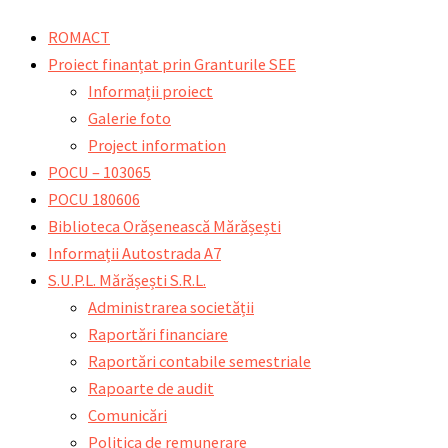
Skip
Main
Main
Search
ROMACT
to
Menu
Menu
for:
Proiect finanțat prin Granturile SEE
content
Informații proiect
Galerie foto
Project information
POCU – 103065
POCU 180606
Biblioteca Orășenească Mărășești
Informații Autostrada A7
S.U.P.L. Mărășești S.R.L.
Administrarea societății
Raportări financiare
Raportări contabile semestriale
Rapoarte de audit
Comunicări
Politica de remunerare