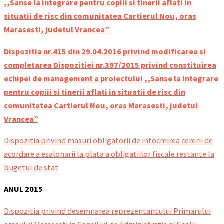
,,Sanse la integrare pentru copiii si tinerii aflati in
situatii de risc din comunitatea Cartierul Nou, oras
Marasesti, judetul Vrancea”
Dispozitia nr.415 din 29.04.2016 privind modificarea si
completarea Dispozitiei nr.397/2015 privind constituirea
echipei de management a proiectului ,,Sanse la integrare
pentru copiii si tinerii aflati in situatii de risc din
comunitatea Cartierul Nou, oras Marasesti, judetul
Vrancea”
Dispozitia privind masuri obligatorii de intocmirea cererii de
acordare a esalonarii la plata a obligatiilor fiscale restante la
bugetul de stat
ANUL 2015
Dispozitia privind desemnarea reprezentantului Primarului