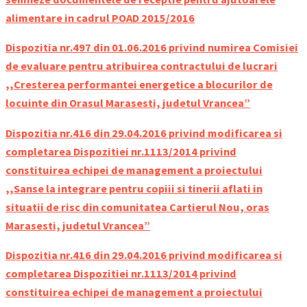
alimentare in cadrul POAD 2015/2016
Dispozitia nr.497 din 01.06.2016 privind numirea Comisiei
de evaluare pentru atribuirea contractului de lucrari
,,Cresterea performantei energetice a blocurilor de
locuinte din Orasul Marasesti, judetul Vrancea”
Dispozitia nr.416 din 29.04.2016 privind modificarea si
completarea Dispozitiei nr.1113/2014 privind
constituirea echipei de management a proiectului
,,Sanse la integrare pentru copiii si tinerii aflati in
situatii de risc din comunitatea Cartierul Nou, oras
Marasesti, judetul Vrancea”
Dispozitia nr.416 din 29.04.2016 privind modificarea si
completarea Dispozitiei nr.1113/2014 privind
constituirea echipei de management a proiectului