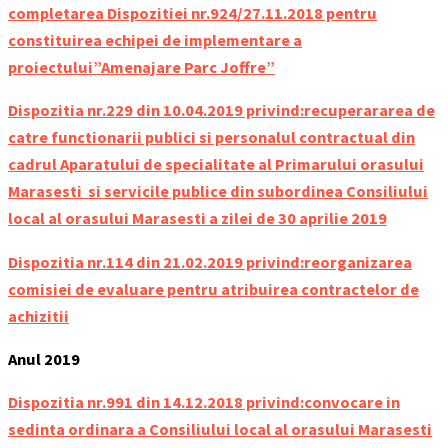
completarea Dispozitiei nr.924/27.11.2018 pentru
constituirea echipei de implementare a
proiectului”Amenajare Parc Joffre”
Dispozitia nr.229 din 10.04.2019 privind:recuperararea de
catre functionarii publici si personalul contractual din
cadrul Aparatului de specialitate al Primarului orasului
Marasesti si servicile publice din subordinea Consiliului
local al orasului Marasesti a zilei de 30 aprilie 2019
Dispozitia nr.114 din 21.02.2019 privind:reorganizarea
comisiei de evaluare pentru atribuirea contractelor de
achizitii
Anul 2019
Dispozitia nr.991 din 14.12.2018 privind:convocare in
sedinta ordinara a Consiliului local al orasului Marasesti