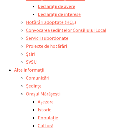
Declarații de avere
Declarații de interese
Hotărâri adoptate (HCL)
Convocarea sedintelor Consiliului Local
Servicii subordonate
Proiecte de hotărâri
Știri
SVSU
Alte informații
Comunicări
Ședințe
Orașul Mărășești
Așezare
Istoric
Populație
Cultură