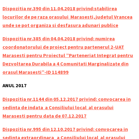
Dispozitia nr.390 din 11.04.2018 privind:stabilirea
locurilor de pe raza orasului Marasesti,judetul Vrancea
unde se pot organiza si desfasura adunari publice
Dispozitia nr.385 din 04.04.2018 privind: numirea
coordonatorului de proiect pentru partenerul 2-UAT
Marasesti pentru Proiectul ”Parteneriat Integrat pentru
Dezvoltarea Durabila a 4 Comunitati Marginalizate din
orasul Marasesti”-ID 114899
ANUL 2017
Dispozitia nr.1144 din 05.12.2017 privind: convocarea in
sedinta de indata a Consiliului local al orasului
Marasesti pentru data de 07.12.2017
Dispozitia nr.995 din 12.10.2017 privind: convocarea in
sedinta extraordinara a Consiliului local al orasului