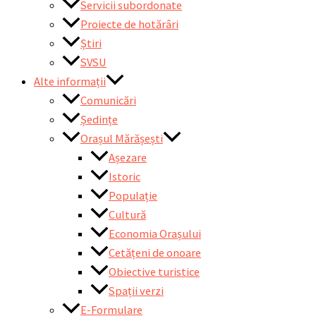
Servicii subordonate
Proiecte de hotărâri
Știri
SVSU
Alte informații
Comunicări
Ședințe
Orașul Mărășești
Așezare
Istoric
Populație
Cultură
Economia Orașului
Cetățeni de onoare
Obiective turistice
Spații verzi
E-Formulare