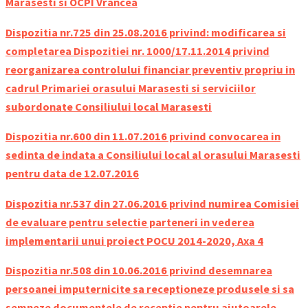
Marasesti si OCPI Vrancea
Dispozitia nr.725
din
25
.08.2016 privind: modificarea si
completarea Dispozitiei nr. 1000/17.11.2014 privind
reorganizarea controlului financiar preventiv propriu in
cadrul Primariei orasului Marasesti si serviciilor
subordonate Consiliului local Marasesti
Dispozitia nr.600
din
11
.
07.2016 privind convocarea in
sedinta de indata a Consiliului local al orasului Marasesti
pentru data de 12.07.2016
Dispozitia nr.5
37
din
27
.06.2016 privind numirea Comisiei
de evaluare pentru selectie parteneri in vederea
implementarii unui proiect POCU 2014-2020, Axa 4
Dispozitia nr.508 din 10.06.2016 privind desemnarea
persoanei imputernicite sa receptioneze produsele si sa
semneze documentele de receptie pentru ajutoarele