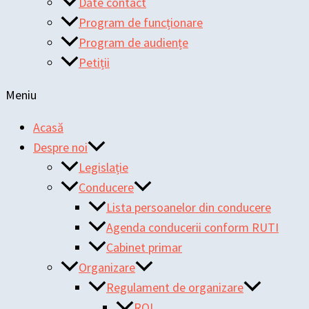
Date contact
Program de funcționare
Program de audiențe
Petiții
Meniu
Acasă
Despre noi
Legislație
Conducere
Lista persoanelor din conducere
Agenda conducerii conform RUTI
Cabinet primar
Organizare
Regulament de organizare
ROI