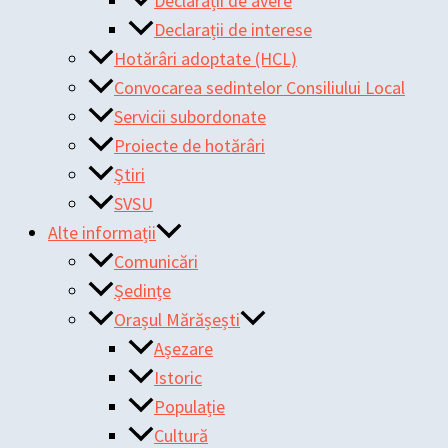
Declarații de avere
Declarații de interese
Hotărâri adoptate (HCL)
Convocarea sedintelor Consiliului Local
Servicii subordonate
Proiecte de hotărâri
Știri
SVSU
Alte informații
Comunicări
Ședințe
Orașul Mărășești
Așezare
Istoric
Populație
Cultură