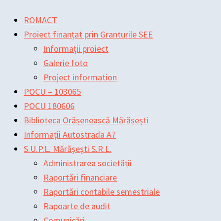
Skip
Main
Main
Post
ROMACT
to
Menu
Menu
navigation
Proiect finanțat prin Granturile SEE
content
Informații proiect
Galerie foto
Project information
POCU – 103065
POCU 180606
Biblioteca Orășenească Mărășești
Informații Autostrada A7
S.U.P.L. Mărășești S.R.L.
Administrarea societății
Raportări financiare
Raportări contabile semestriale
Rapoarte de audit
Comunicări