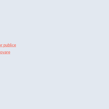
r publice
movare