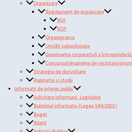
Organizare
Regulament de organizare
ROI
ROF
Organigrama
Unități subordonate
Guvernanța corporativă a întreprinderilo
Concursuri/examene de recrutare/pro
Strategia de dezvoltare
Rapoarte și studii
Informații de interes public
Solicitare informații. Legislație
Buletinul informativ (Legea 544/2001)
Buget
Bilant
Achizitii Publice