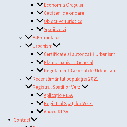
Economia Orașului
Cetățeni de onoare
Obiective turistice
Spații verzi
E-Formulare
Urbanism
Certificate si autorizatii Urbanism
Plan Urbanistic General
Regulament General de Urbanism
Recensământul populației 2021
Registrul Spațiilor Verzi
Aplicație RLSV
Registrul Spațiilor Verzi
Anexe RLSV
Contact