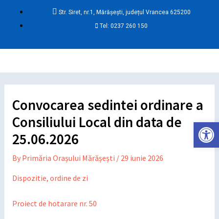
Skip
Post
Str. Siret, nr.1, Mărășești, județul Vrancea 625200
to
navigation
Tel: 0237 260 150
content
Ma
Me
Convocarea sedintei ordinare a
Consiliului Local din data de
Deschide ba
25.06.2026
By
Primăria Orașului Mărășești
/
29 iunie 2026
Dispozitie, ordine de zi
Proiect de hotarare nr. 50