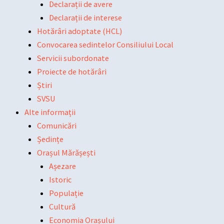
Declarații de avere
Declarații de interese
Hotărâri adoptate (HCL)
Convocarea sedintelor Consiliului Local
Servicii subordonate
Proiecte de hotărâri
Știri
SVSU
Alte informații
Comunicări
Ședințe
Orașul Mărășești
Așezare
Istoric
Populație
Cultură
Economia Orașului