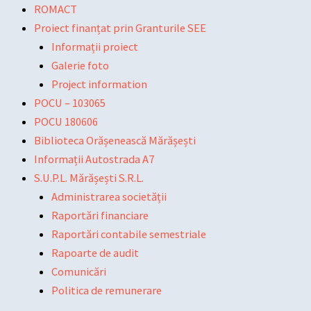
Skip
Main
Main
Post
ROMACT
to
Menu
Menu
navigation
Proiect finanțat prin Granturile SEE
content
Informații proiect
Galerie foto
Project information
POCU – 103065
POCU 180606
Biblioteca Orășenească Mărășești
Informații Autostrada A7
S.U.P.L. Mărășești S.R.L.
Administrarea societății
Raportări financiare
Raportări contabile semestriale
Rapoarte de audit
Comunicări
Politica de remunerare