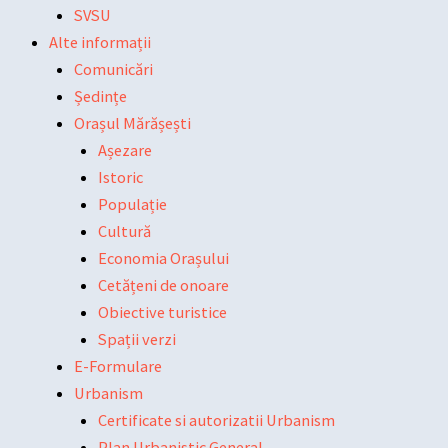
SVSU
Alte informații
Comunicări
Ședințe
Orașul Mărășești
Așezare
Istoric
Populație
Cultură
Economia Orașului
Cetățeni de onoare
Obiective turistice
Spații verzi
E-Formulare
Urbanism
Certificate si autorizatii Urbanism
Plan Urbanistic General