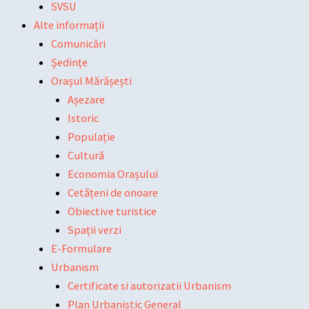
SVSU
Alte informații
Comunicări
Ședințe
Orașul Mărășești
Așezare
Istoric
Populație
Cultură
Economia Orașului
Cetățeni de onoare
Obiective turistice
Spații verzi
E-Formulare
Urbanism
Certificate si autorizatii Urbanism
Plan Urbanistic General