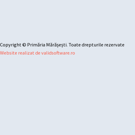
Copyright © Primăria Mărășești. Toate drepturile rezervate
Website realizat de validsoftware.ro
Sari la conținut
Deschide bara de unelte
Instrumente de accesibilitate
Mărește textul
Micșorează textul
Tonuri de gri
Contrast mare
Contrast negativ
Fundal luminos