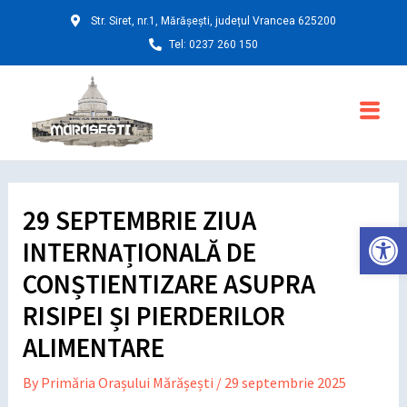
Skip
Post
Str. Siret, nr.1, Mărășești, județul Vrancea 625200
to
navigation
Tel: 0237 260 150
content
Main
Menu
29 SEPTEMBRIE ZIUA
Deschide ba
INTERNAȚIONALĂ DE
CONȘTIENTIZARE ASUPRA
RISIPEI ȘI PIERDERILOR
ALIMENTARE
By
Primăria Orașului Mărășești
/
29 septembrie 2025