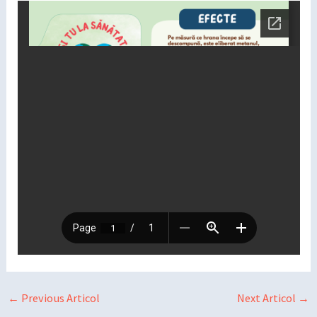
←
Previous Articol
Next Articol
→