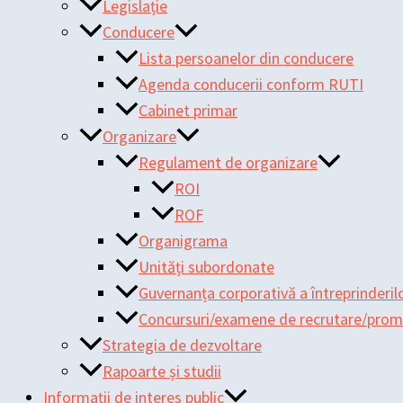
Legislație
Conducere
Lista persoanelor din conducere
Agenda conducerii conform RUTI
Cabinet primar
Organizare
Regulament de organizare
ROI
ROF
Organigrama
Unități subordonate
Guvernanța corporativă a întreprinderilo
Concursuri/examene de recrutare/pro
Strategia de dezvoltare
Rapoarte și studii
Informații de interes public