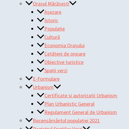
Orașul Mărășești
Așezare
Istoric
Populație
Cultură
Economia Orașului
Cetățeni de onoare
Obiective turistice
Spații verzi
E-Formulare
Urbanism
Certificate si autorizatii Urbanism
Plan Urbanistic General
Regulament General de Urbanism
Recensământul populației 2021
Registrul Spațiilor Verzi