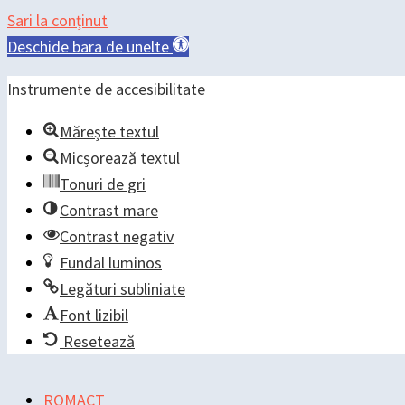
Skip
Main
Main
Post
Sari la conținut
to
Menu
Menu
navigation
Deschide bara de unelte
content
Instrumente de accesibilitate
Mărește textul
Micșorează textul
Tonuri de gri
Contrast mare
Contrast negativ
Fundal luminos
Legături subliniate
Font lizibil
Resetează
ROMACT