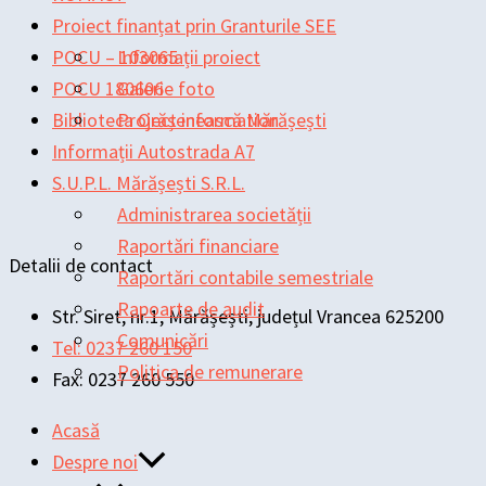
Proiect finanțat prin Granturile SEE
POCU – 103065
Informații proiect
POCU 180606
Galerie foto
Biblioteca Orășenească Mărășești
Project information
Informații Autostrada A7
S.U.P.L. Mărășești S.R.L.
Administrarea societății
Raportări financiare
Detalii de contact
Raportări contabile semestriale
Rapoarte de audit
Str. Siret, nr.1, Mărășești, județul Vrancea 625200
Comunicări
Tel: 0237 260 150
Politica de remunerare
Fax: 0237 260 550
Acasă
Despre noi