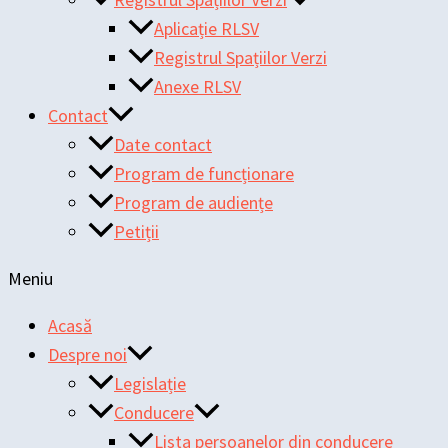
Aplicație RLSV
Registrul Spațiilor Verzi
Anexe RLSV
Contact
Date contact
Program de funcționare
Program de audiențe
Petiții
Meniu
Acasă
Despre noi
Legislație
Conducere
Lista persoanelor din conducere