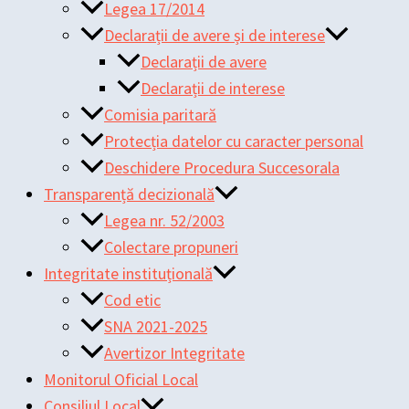
Legea 17/2014
Declarații de avere și de interese
Declarații de avere
Declarații de interese
Comisia paritară
Protecția datelor cu caracter personal
Deschidere Procedura Succesorala
Transparență decizională
Legea nr. 52/2003
Colectare propuneri
Integritate instituțională
Cod etic
SNA 2021-2025
Avertizor Integritate
Monitorul Oficial Local
Consiliul Local