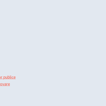
r publice
movare