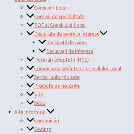
Consilieri Locali
Comisii de specialitate
ROF al Consiliului Local
Declarații de avere și interese
Declarații de avere
Declarații de interese
Hotărâri adoptate (HCL)
Convocarea sedintelor Consiliului Local
Servicii subordonate
Proiecte de hotărâri
Știri
SVSU
Alte informații
Comunicări
Ședințe