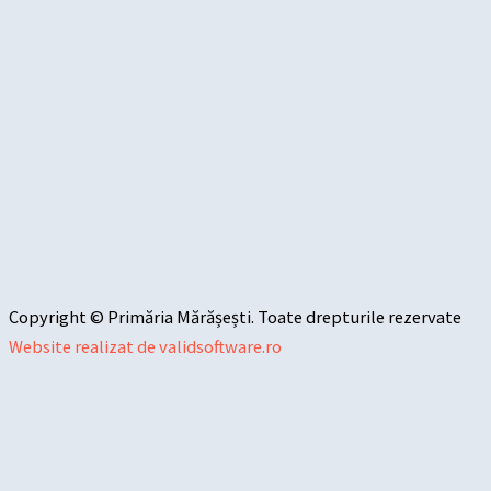
Copyright © Primăria Mărășești. Toate drepturile rezervate
Website realizat de validsoftware.ro
Sari la conținut
Deschide bara de unelte
Instrumente de accesibilitate