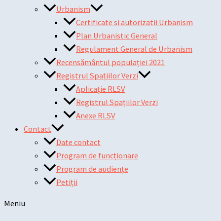
Urbanism
Certificate si autorizatii Urbanism
Plan Urbanistic General
Regulament General de Urbanism
Recensământul populației 2021
Registrul Spațiilor Verzi
Aplicație RLSV
Registrul Spațiilor Verzi
Anexe RLSV
Contact
Date contact
Program de funcționare
Program de audiențe
Petiții
Meniu