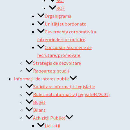
ROI
ROF
Organigrama
Unități subordonate
Guvernanța corporativă a
întreprinderilor publice
Concursuri/examene de
recrutare/promovare
Strategia de dezvoltare
Rapoarte și studii
Informații de interes public
Solicitare informații. Legislație
Buletinul informativ (Legea 544/2001)
Buget
Bilant
Achizitii Publice
Licitatii