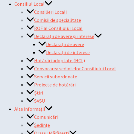
Consiliul Local
Consilieri Locali
Comisii de specialitate
ROF al Consiliului Local
Declarații de avere și interese
Declarații de avere
Declarații de interese
Hotărâri adoptate (HCL)
Convocarea sedintelor Consiliului Local
Servicii subordonate
Proiecte de hotărâri
Știri
SVSU
Alte informații
Comunicări
Ședințe
Orașul Mărășești