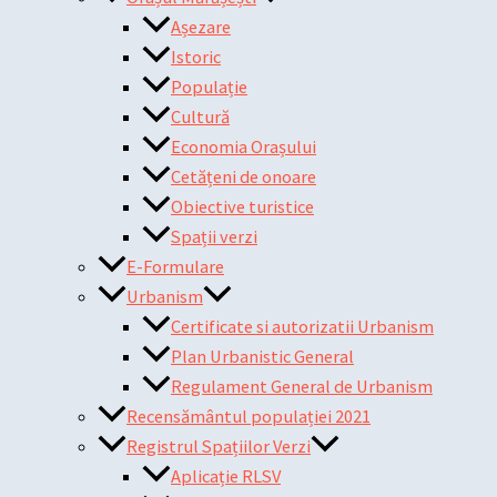
Așezare
Istoric
Populație
Cultură
Economia Orașului
Cetățeni de onoare
Obiective turistice
Spații verzi
E-Formulare
Urbanism
Certificate si autorizatii Urbanism
Plan Urbanistic General
Regulament General de Urbanism
Recensământul populației 2021
Registrul Spațiilor Verzi
Aplicație RLSV