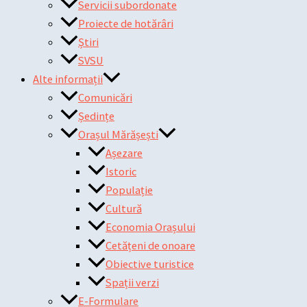
Servicii subordonate
Proiecte de hotărâri
Știri
SVSU
Alte informații
Comunicări
Ședințe
Orașul Mărășești
Așezare
Istoric
Populație
Cultură
Economia Orașului
Cetățeni de onoare
Obiective turistice
Spații verzi
E-Formulare