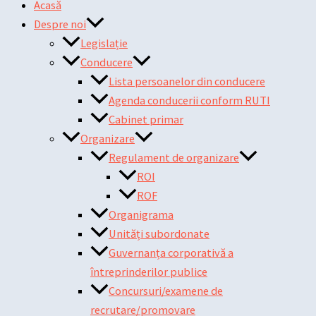
Acasă
Despre noi
Legislație
Conducere
Lista persoanelor din conducere
Agenda conducerii conform RUTI
Cabinet primar
Organizare
Regulament de organizare
ROI
ROF
Organigrama
Unități subordonate
Guvernanța corporativă a
întreprinderilor publice
Concursuri/examene de
recrutare/promovare