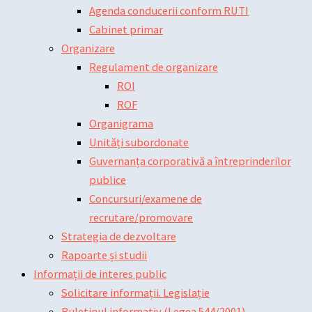
Agenda conducerii conform RUTI
Cabinet primar
Organizare
Regulament de organizare
ROI
ROF
Organigrama
Unități subordonate
Guvernanța corporativă a întreprinderilor
publice
Concursuri/examene de
recrutare/promovare
Strategia de dezvoltare
Rapoarte și studii
Informații de interes public
Solicitare informații. Legislație
Buletinul informativ (Legea 544/2001)