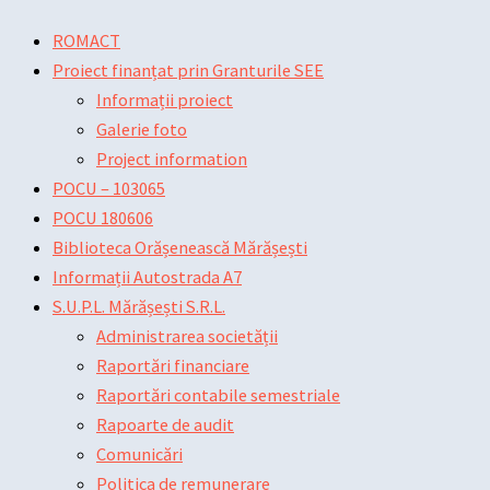
Skip
Main
Main
Post
ROMACT
to
Menu
Menu
navigation
Proiect finanțat prin Granturile SEE
content
Informații proiect
Galerie foto
Project information
POCU – 103065
POCU 180606
Biblioteca Orășenească Mărășești
Informații Autostrada A7
S.U.P.L. Mărășești S.R.L.
Administrarea societății
Raportări financiare
Raportări contabile semestriale
Rapoarte de audit
Comunicări
Politica de remunerare