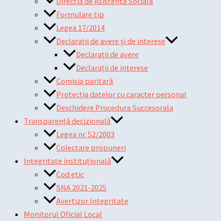
Directia de Asistenta Sociala
Formulare tip
Legea 17/2014
Declarații de avere și de interese
Declarații de avere
Declarații de interese
Comisia paritară
Protecția datelor cu caracter personal
Deschidere Procedura Succesorala
Transparență decizională
Legea nr. 52/2003
Colectare propuneri
Integritate instituțională
Cod etic
SNA 2021-2025
Avertizor Integritate
Monitorul Oficial Local