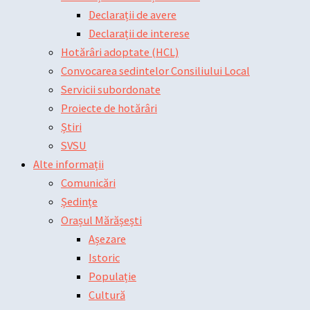
Declarații de avere
Declarații de interese
Hotărâri adoptate (HCL)
Convocarea sedintelor Consiliului Local
Servicii subordonate
Proiecte de hotărâri
Știri
SVSU
Alte informații
Comunicări
Ședințe
Orașul Mărășești
Așezare
Istoric
Populație
Cultură