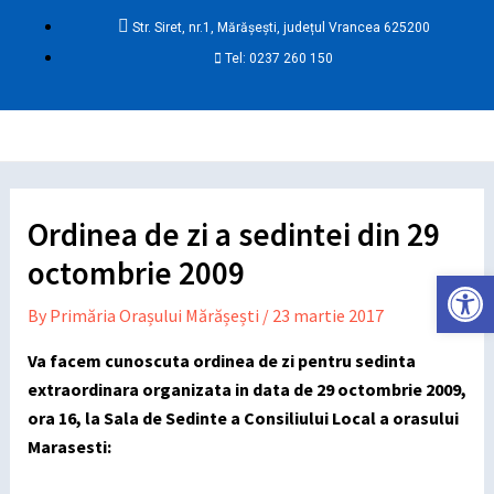
Skip
Post
Str. Siret, nr.1, Mărășești, județul Vrancea 625200
to
navigation
Tel: 0237 260 150
content
Ma
Me
Ordinea de zi a sedintei din 29
octombrie 2009
Deschide ba
By
Primăria Orașului Mărășești
/
23 martie 2017
Va facem cunoscuta ordinea de zi pentru sedinta
extraordinara organizata in data de 29 octombrie 2009,
ora 16, la Sala de Sedinte a Consiliului Local a orasului
Marasesti: