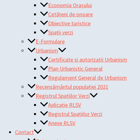
Economia Orașului
Cetățeni de onoare
Obiective turistice
Spații verzi
E-Formulare
Urbanism
Certificate si autorizatii Urbanism
Plan Urbanistic General
Regulament General de Urbanism
Recensământul populației 2021
Registrul Spațiilor Verzi
Aplicație RLSV
Registrul Spațiilor Verzi
Anexe RLSV
Contact