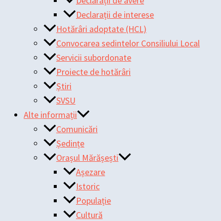
Declarații de avere
Declarații de interese
Hotărâri adoptate (HCL)
Convocarea sedintelor Consiliului Local
Servicii subordonate
Proiecte de hotărâri
Știri
SVSU
Alte informații
Comunicări
Ședințe
Orașul Mărășești
Așezare
Istoric
Populație
Cultură