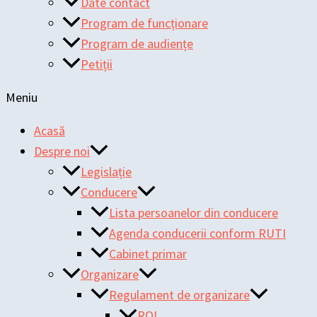
Date contact
Program de funcționare
Program de audiențe
Petiții
Meniu
Acasă
Despre noi
Legislație
Conducere
Lista persoanelor din conducere
Agenda conducerii conform RUTI
Cabinet primar
Organizare
Regulament de organizare
ROI