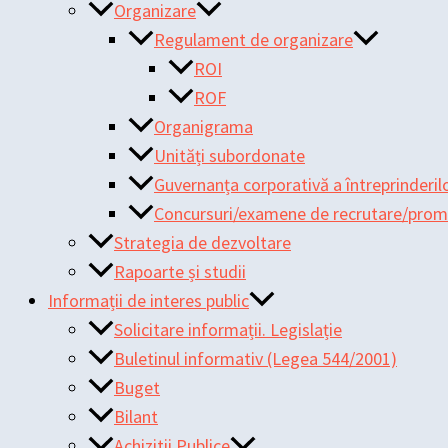
Organizare
Regulament de organizare
ROI
ROF
Organigrama
Unități subordonate
Guvernanța corporativă a întreprinderilo
Concursuri/examene de recrutare/pro
Strategia de dezvoltare
Rapoarte și studii
Informații de interes public
Solicitare informații. Legislație
Buletinul informativ (Legea 544/2001)
Buget
Bilant
Achizitii Publice