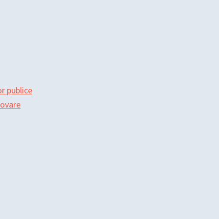
r publice
movare