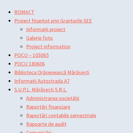
Skip
Main
Main
Post
ROMACT
to
Menu
Menu
navigation
Proiect finanțat prin Granturile SEE
content
Informații proiect
Galerie foto
Project information
POCU – 103065
POCU 180606
Biblioteca Orășenească Mărășești
Informații Autostrada A7
S.U.P.L. Mărășești S.R.L.
Administrarea societății
Raportări financiare
Raportări contabile semestriale
Rapoarte de audit
Comunicări