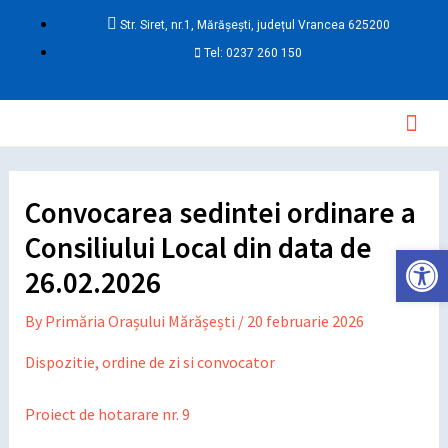
Skip
Post
Str. Siret, nr.1, Mărășești, județul Vrancea 625200
to
navigation
Tel: 0237 260 150
content
Mai
Men
Convocarea sedintei ordinare a
Consiliului Local din data de
Deschide ba
26.02.2026
By
Primăria Orașului Mărășești
/
20 februarie 2026
Dispozitie, ordine de zi si convocator
Proiect de hotarare nr. 9