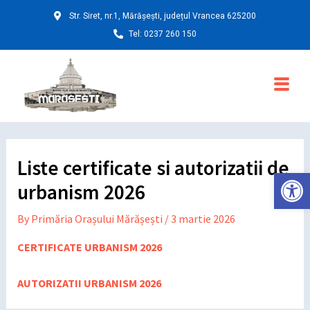
Skip
Post
Str. Siret, nr.1, Mărășești, județul Vrancea 625200
to
navigation
Tel: 0237 260 150
content
Main
Menu
Liste certificate si autorizatii de
Deschide ba
urbanism 2026
By
Primăria Orașului Mărășești
/
3 martie 2026
CERTIFICATE URBANISM 2026
AUTORIZATII URBANISM 2026