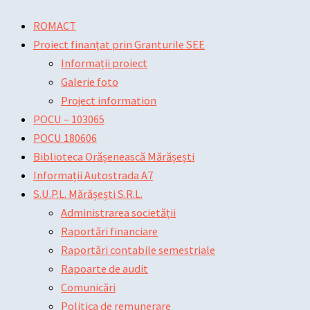
Skip
Main
Main
Post
ROMACT
to
Menu
Menu
navigation
Proiect finanțat prin Granturile SEE
content
Informații proiect
Galerie foto
Project information
POCU – 103065
POCU 180606
Biblioteca Orășenească Mărășești
Informații Autostrada A7
S.U.P.L. Mărășești S.R.L.
Administrarea societății
Raportări financiare
Raportări contabile semestriale
Rapoarte de audit
Comunicări
Politica de remunerare