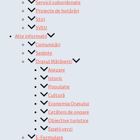
Servicii subordonate
Proiecte de hotărâri
Știri
SVSU
Alte informații
Comunicări
Ședințe
Orașul Mărășești
Așezare
Istoric
Populație
Cultură
Economia Orașului
Cetățeni de onoare
Obiective turistice
Spații verzi
E-Formulare