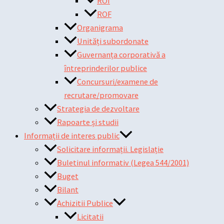
ROI
ROF
Organigrama
Unități subordonate
Guvernanța corporativă a
întreprinderilor publice
Concursuri/examene de
recrutare/promovare
Strategia de dezvoltare
Rapoarte și studii
Informații de interes public
Solicitare informații. Legislație
Buletinul informativ (Legea 544/2001)
Buget
Bilant
Achizitii Publice
Licitatii