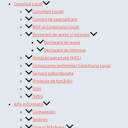
Consiliul Local
Consilieri Locali
Comisii de specialitate
ROF al Consiliului Local
Declarații de avere și interese
Declarații de avere
Declarații de interese
Hotărâri adoptate (HCL)
Convocarea sedintelor Consiliului Local
Servicii subordonate
Proiecte de hotărâri
Știri
SVSU
Alte informații
Comunicări
Ședințe
Orașul Mărășești