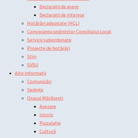
Declarații de avere
Declarații de interese
Hotărâri adoptate (HCL)
Convocarea sedintelor Consiliului Local
Servicii subordonate
Proiecte de hotărâri
Știri
SVSU
Alte informații
Comunicări
Ședințe
Orașul Mărășești
Așezare
Istoric
Populație
Cultură