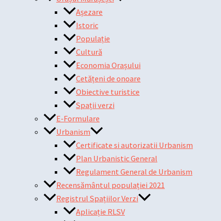
Așezare
Istoric
Populație
Cultură
Economia Orașului
Cetățeni de onoare
Obiective turistice
Spații verzi
E-Formulare
Urbanism
Certificate si autorizatii Urbanism
Plan Urbanistic General
Regulament General de Urbanism
Recensământul populației 2021
Registrul Spațiilor Verzi
Aplicație RLSV