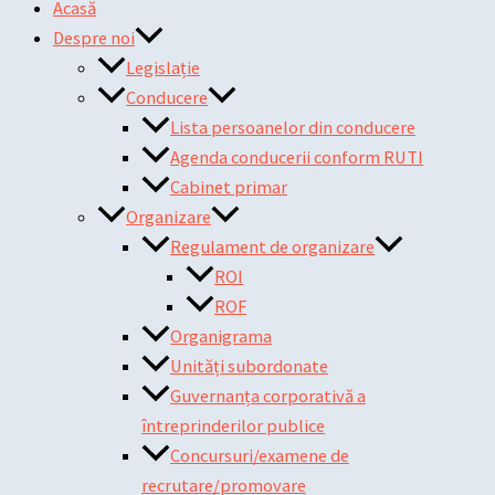
Acasă
Despre noi
Legislație
Conducere
Lista persoanelor din conducere
Agenda conducerii conform RUTI
Cabinet primar
Organizare
Regulament de organizare
ROI
ROF
Organigrama
Unități subordonate
Guvernanța corporativă a
întreprinderilor publice
Concursuri/examene de
recrutare/promovare