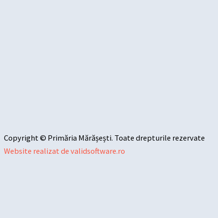
Copyright © Primăria Mărășești. Toate drepturile rezervate
Website realizat de validsoftware.ro
Sari la conținut
Deschide bara de unelte
Instrumente de accesibilitate