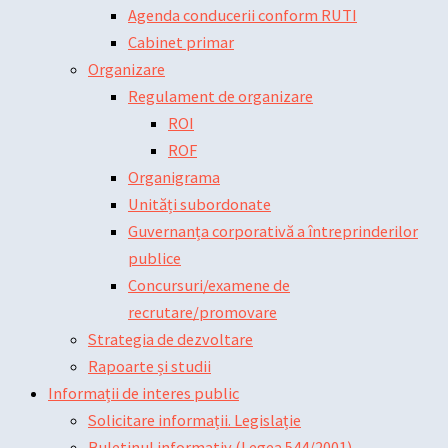
Agenda conducerii conform RUTI
Cabinet primar
Organizare
Regulament de organizare
ROI
ROF
Organigrama
Unități subordonate
Guvernanța corporativă a întreprinderilor
publice
Concursuri/examene de
recrutare/promovare
Strategia de dezvoltare
Rapoarte și studii
Informații de interes public
Solicitare informații. Legislație
Buletinul informativ (Legea 544/2001)