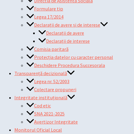
Directia de Asistenta Sociala
Formulare tip
Legea 17/2014
Declarații de avere și de interese
Declarații de avere
Declarații de interese
Comisia paritară
Protecția datelor cu caracter personal
Deschidere Procedura Succesorala
Transparență decizională
Legea nr. 52/2003
Colectare propuneri
Integritate instituțională
Cod etic
SNA 2021-2025
Avertizor Integritate
Monitorul Oficial Local