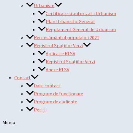
Urbanism
Certificate si autorizatii Urbanism
Plan Urbanistic General
Regulament General de Urbanism
Recensământul populației 2021
Registrul Spațiilor Verzi
Aplicație RLSV
Registrul Spațiilor Verzi
Anexe RLSV
Contact
Date contact
Program de funcționare
Program de audiențe
Petiții
Meniu