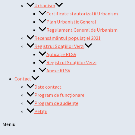
Urbanism
Certificate si autorizatii Urbanism
Plan Urbanistic General
Regulament General de Urbanism
Recensământul populației 2021
Registrul Spațiilor Verzi
Aplicație RLSV
Registrul Spațiilor Verzi
Anexe RLSV
Contact
Date contact
Program de funcționare
Program de audiențe
Petiții
Meniu