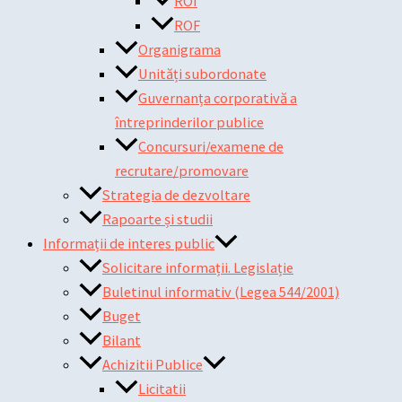
ROI
ROF
Organigrama
Unități subordonate
Guvernanța corporativă a
întreprinderilor publice
Concursuri/examene de
recrutare/promovare
Strategia de dezvoltare
Rapoarte și studii
Informații de interes public
Solicitare informații. Legislație
Buletinul informativ (Legea 544/2001)
Buget
Bilant
Achizitii Publice
Licitatii