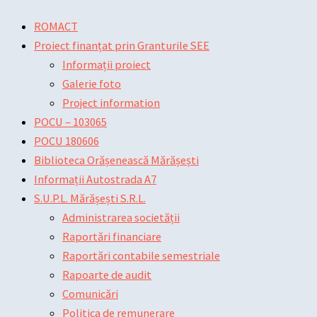
Skip
Main
Main
Post
ROMACT
to
Menu
Menu
navigation
Proiect finanțat prin Granturile SEE
content
Informații proiect
Galerie foto
Project information
POCU – 103065
POCU 180606
Biblioteca Orășenească Mărășești
Informații Autostrada A7
S.U.P.L. Mărășești S.R.L.
Administrarea societății
Raportări financiare
Raportări contabile semestriale
Rapoarte de audit
Comunicări
Politica de remunerare