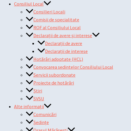
Consiliul Local
Consilieri Locali
Comisii de specialitate
ROF al Consiliului Local
Declarații de avere și interese
Declarații de avere
Declarații de interese
Hotărâri adoptate (HCL)
Convocarea sedintelor Consiliului Local
Servicii subordonate
Proiecte de hotărâri
Știri
SVSU
Alte informații
Comunicări
Ședințe
Orașul Mărășești