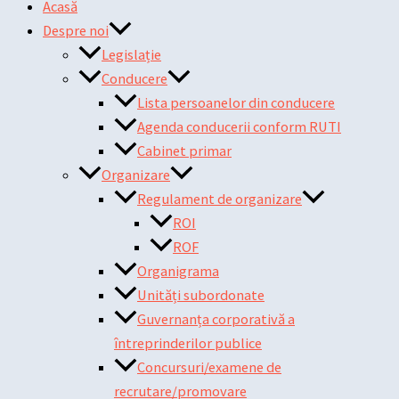
Acasă
Despre noi
Legislație
Conducere
Lista persoanelor din conducere
Agenda conducerii conform RUTI
Cabinet primar
Organizare
Regulament de organizare
ROI
ROF
Organigrama
Unități subordonate
Guvernanța corporativă a
întreprinderilor publice
Concursuri/examene de
recrutare/promovare