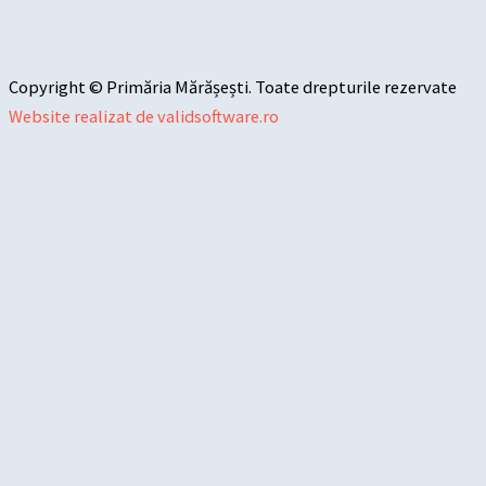
Copyright © Primăria Mărășești. Toate drepturile rezervate
Website realizat de validsoftware.ro
Sari la conținut
Deschide bara de unelte
Instrumente de accesibilitate
Mărește textul
Micșorează textul
Tonuri de gri
Contrast mare
Contrast negativ
Fundal luminos
Legături subliniate
Font lizibil