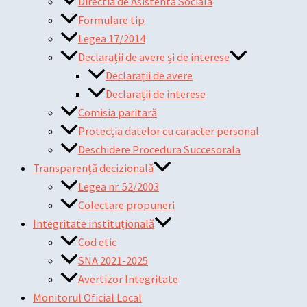
Directia de Asistenta Sociala
Formulare tip
Legea 17/2014
Declarații de avere și de interese
Declarații de avere
Declarații de interese
Comisia paritară
Protecția datelor cu caracter personal
Deschidere Procedura Succesorala
Transparență decizională
Legea nr. 52/2003
Colectare propuneri
Integritate instituțională
Cod etic
SNA 2021-2025
Avertizor Integritate
Monitorul Oficial Local