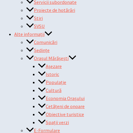
Servicii subordonate
Proiecte de hotărâri
Știri
SVSU
Alte informații
Comunicări
Ședințe
Orașul Mărășești
Așezare
Istoric
Populație
Cultură
Economia Orașului
Cetățeni de onoare
Obiective turistice
Spații verzi
E-Formulare