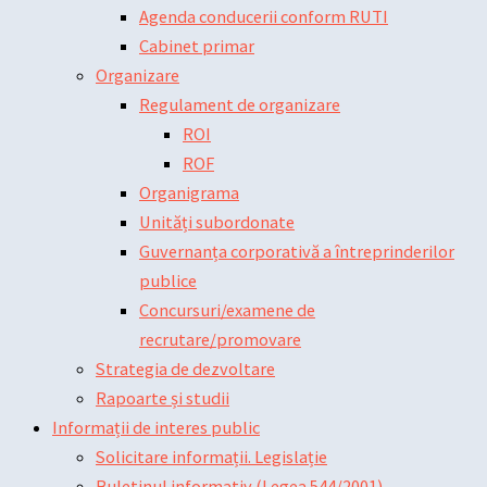
Agenda conducerii conform RUTI
Cabinet primar
Organizare
Regulament de organizare
ROI
ROF
Organigrama
Unități subordonate
Guvernanța corporativă a întreprinderilor
publice
Concursuri/examene de
recrutare/promovare
Strategia de dezvoltare
Rapoarte și studii
Informații de interes public
Solicitare informații. Legislație
Buletinul informativ (Legea 544/2001)