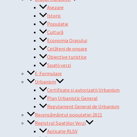
Așezare
Istoric
Populație
Cultură
Economia Orașului
Cetățeni de onoare
Obiective turistice
Spații verzi
E-Formulare
Urbanism
Certificate si autorizatii Urbanism
Plan Urbanistic General
Regulament General de Urbanism
Recensământul populației 2021
Registrul Spațiilor Verzi
Aplicație RLSV