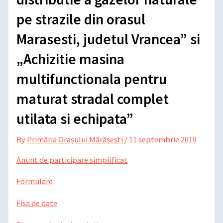
pe strazile din orasul
Marasesti, judetul Vrancea” si
„Achizitie masina
multifunctionala pentru
maturat stradal complet
utilata si echipata”
By
Primăria Orașului Mărășești
/
11 septembrie 2019
Anunt de participare simplificat
Formulare
Fisa de date