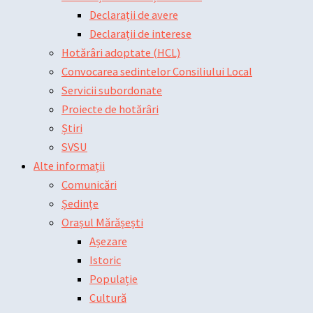
Declarații de avere
Declarații de interese
Hotărâri adoptate (HCL)
Convocarea sedintelor Consiliului Local
Servicii subordonate
Proiecte de hotărâri
Știri
SVSU
Alte informații
Comunicări
Ședințe
Orașul Mărășești
Așezare
Istoric
Populație
Cultură