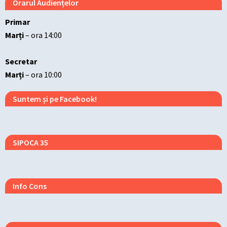
Orarul Audiențelor
Primar
Marți
– ora 14:00
Secretar
Marți
– ora 10:00
Suntem și pe Facebook!
SIPOCA 35
Info Cons