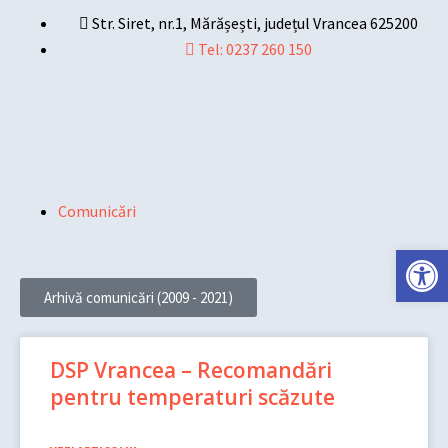
Skip
Str. Siret, nr.1, Mărășești, județul Vrancea 625200
to
Tel: 0237 260 150
content
Main
Menu
Comunicări
Deschide ba
Arhivă comunicări (2009 - 2021)
Page
Page
Page
Page
DSP Vrancea – Recomandări
pentru temperaturi scăzute