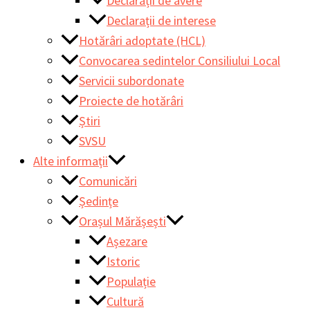
Declarații de avere
Declarații de interese
Hotărâri adoptate (HCL)
Convocarea sedintelor Consiliului Local
Servicii subordonate
Proiecte de hotărâri
Știri
SVSU
Alte informații
Comunicări
Ședințe
Orașul Mărășești
Așezare
Istoric
Populație
Cultură