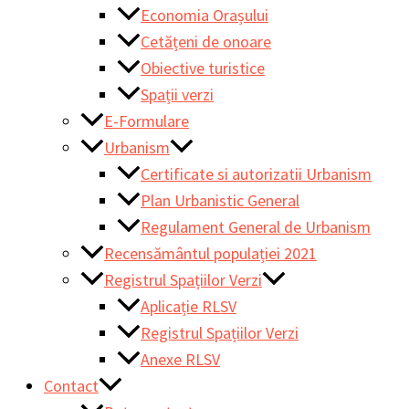
Economia Orașului
Cetățeni de onoare
Obiective turistice
Spații verzi
E-Formulare
Urbanism
Certificate si autorizatii Urbanism
Plan Urbanistic General
Regulament General de Urbanism
Recensământul populației 2021
Registrul Spațiilor Verzi
Aplicație RLSV
Registrul Spațiilor Verzi
Anexe RLSV
Contact