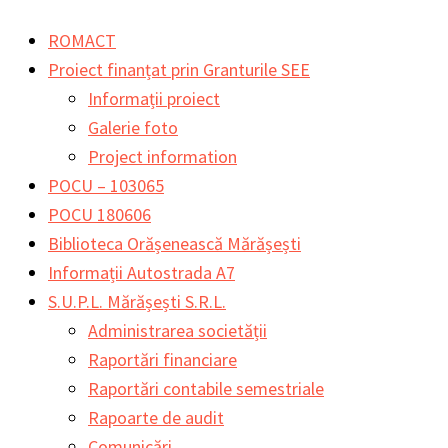
Skip
Main
Main
Search
ROMACT
to
Menu
Menu
for:
Proiect finanțat prin Granturile SEE
content
Informații proiect
Galerie foto
Project information
POCU – 103065
POCU 180606
Biblioteca Orășenească Mărășești
Informații Autostrada A7
S.U.P.L. Mărășești S.R.L.
Administrarea societății
Raportări financiare
Raportări contabile semestriale
Rapoarte de audit
Comunicări