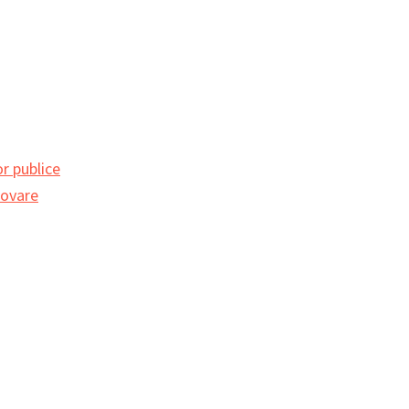
r publice
movare