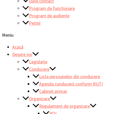
Date contact
Program de funcționare
Program de audiențe
Petiții
Meniu
Acasă
Despre noi
Legislație
Conducere
Lista persoanelor din conducere
Agenda conducerii conform RUTI
Cabinet primar
Organizare
Regulament de organizare
ROI