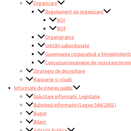
Organizare
Regulament de organizare
ROI
ROF
Organigrama
Unități subordonate
Guvernanța corporativă a întreprinderilo
Concursuri/examene de recrutare/pro
Strategia de dezvoltare
Rapoarte și studii
Informații de interes public
Solicitare informații. Legislație
Buletinul informativ (Legea 544/2001)
Buget
Bilant
Achizitii Publice