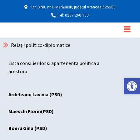
Skip
Str. Siret, nr.1, Mărășești, județul Vrancea 625200
to
Tel: 0237 260 150
content
Main
Menu
Relații politico-diplomatice
Lista consilierilor si apartenenta politica a
acestora
Deschide ba
Ardeleanu Lavinia (PSD)
Maeschi Florin
(PSD)
Boeru Gina (PSD)