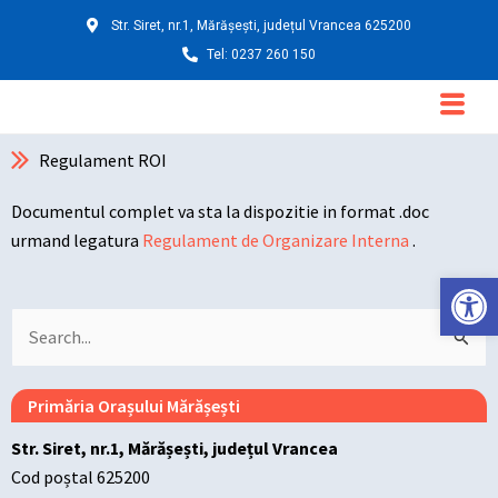
Skip
Str. Siret, nr.1, Mărășești, județul Vrancea 625200
to
Tel: 0237 260 150
content
Main
Menu
Regulament ROI
Documentul complet va sta la dispozitie in format .doc
urmand legatura
Regulament de Organizare Interna
.
Deschide ba
Search
for:
Primăria Orașului Mărășești
Str. Siret, nr.1, Mărășești, județul Vrancea
Cod poștal 625200