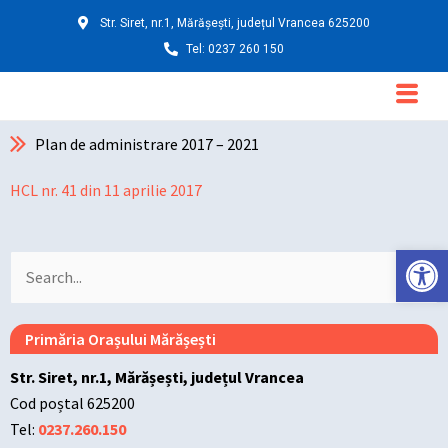
Skip
Str. Siret, nr.1, Mărășești, județul Vrancea 625200
to
Tel: 0237 260 150
content
Main
Menu
Plan de administrare 2017 – 2021
HCL nr. 41 din 11 aprilie 2017
Deschide ba
Search
for:
Primăria Orașului Mărășești
Str. Siret, nr.1, Mărășești, județul Vrancea
Cod poștal 625200
Tel:
0237.260.150