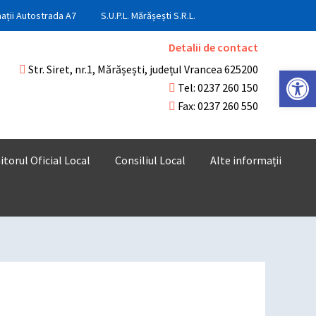
ații Autostrada A7
S.U.P.L. Mărășești S.R.L.
Detalii de contact
Str. Siret, nr.1, Mărășești, județul Vrancea 625200
Deschide ba
Tel: 0237 260 150
Fax: 0237 260 550
torul Oficial Local
Consiliul Local
Alte informații