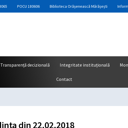
3065
POCU 180606
Biblioteca Orășenească Mărășești
Inform
Transparență decizională
Integritate instituțională
Moni
Contact
dinta din 22.02.2018