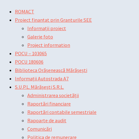
Skip
Main
Main
Post
ROMACT
to
Menu
Menu
navigation
Proiect finanțat prin Granturile SEE
content
Informații proiect
Galerie foto
Project information
POCU – 103065
POCU 180606
Biblioteca Orășenească Mărășești
Informații Autostrada A7
S.U.P.L. Mărășești S.R.L.
Administrarea societății
Raportări financiare
Raportări contabile semestriale
Rapoarte de audit
Comunicări
Politica de remunerare