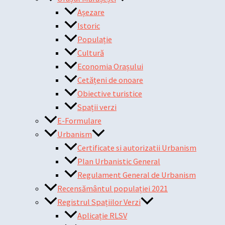
Așezare
Istoric
Populație
Cultură
Economia Orașului
Cetățeni de onoare
Obiective turistice
Spații verzi
E-Formulare
Urbanism
Certificate si autorizatii Urbanism
Plan Urbanistic General
Regulament General de Urbanism
Recensământul populației 2021
Registrul Spațiilor Verzi
Aplicație RLSV