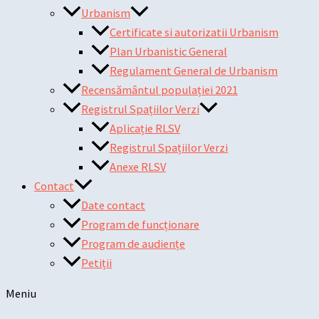
Urbanism
Certificate si autorizatii Urbanism
Plan Urbanistic General
Regulament General de Urbanism
Recensământul populației 2021
Registrul Spațiilor Verzi
Aplicație RLSV
Registrul Spațiilor Verzi
Anexe RLSV
Contact
Date contact
Program de funcționare
Program de audiențe
Petiții
Meniu