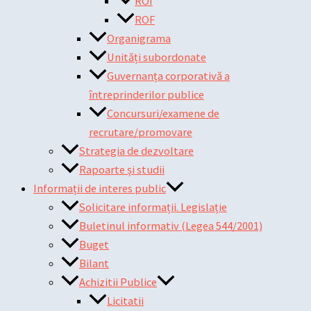
ROI
ROF
Organigrama
Unități subordonate
Guvernanța corporativă a
întreprinderilor publice
Concursuri/examene de
recrutare/promovare
Strategia de dezvoltare
Rapoarte și studii
Informații de interes public
Solicitare informații. Legislație
Buletinul informativ (Legea 544/2001)
Buget
Bilant
Achizitii Publice
Licitatii