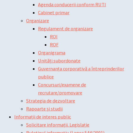
Agenda conducerii conform RUTI
Cabinet primar
Organizare
Regulament de organizare
ROI
ROF
Organigrama
Unități subordonate
Guvernanța corporativă a întreprinderilor
publice
Concursuri/examene de
recrutare/promovare
Strategia de dezvoltare
Rapoarte și studii
Informații de interes public
Solicitare informații. Legislație
Buletinul informativ (Legea 544/2001)