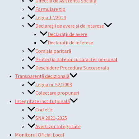
Directia de Asistenta Sociala
Formulare tip
Legea 17/2014
Declarații de avere și de interese
Declarații de avere
Declarații de interese
Comisia paritară
Protecția datelor cu caracter personal
Deschidere Procedura Succesorala
Transparență decizională
Legea nr. 52/2003
Colectare propuneri
Integritate instituțională
Cod etic
SNA 2021-2025
Avertizor Integritate
Monitorul Oficial Local