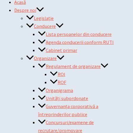
Acasă
Despre noi
Legislație
Conducere
Lista persoanelor din conducere
Agenda conducerii conform RUTI
Cabinet primar
Organizare
Regulament de organizare
ROI
ROF
Organigrama
Unități subordonate
Guvernanța corporativă a
întreprinderilor publice
Concursuri/examene de
recrutare/promovare