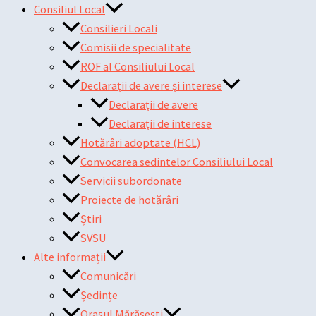
Consiliul Local
Consilieri Locali
Comisii de specialitate
ROF al Consiliului Local
Declarații de avere și interese
Declarații de avere
Declarații de interese
Hotărâri adoptate (HCL)
Convocarea sedintelor Consiliului Local
Servicii subordonate
Proiecte de hotărâri
Știri
SVSU
Alte informații
Comunicări
Ședințe
Orașul Mărășești