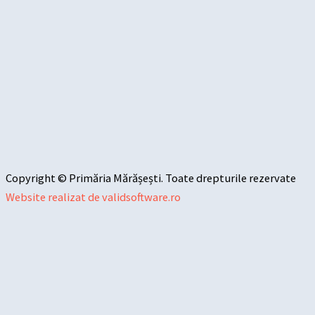
Copyright © Primăria Mărășești. Toate drepturile rezervate
Website realizat de validsoftware.ro
Sari la conținut
Deschide bara de unelte
Instrumente de accesibilitate
Mărește textul
Micșorează textul