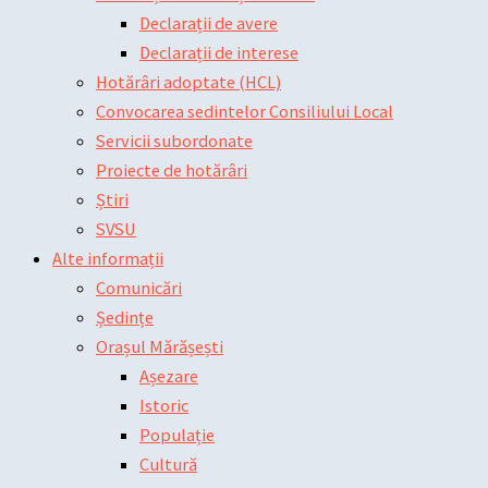
Declarații de avere
Declarații de interese
Hotărâri adoptate (HCL)
Convocarea sedintelor Consiliului Local
Servicii subordonate
Proiecte de hotărâri
Știri
SVSU
Alte informații
Comunicări
Ședințe
Orașul Mărășești
Așezare
Istoric
Populație
Cultură