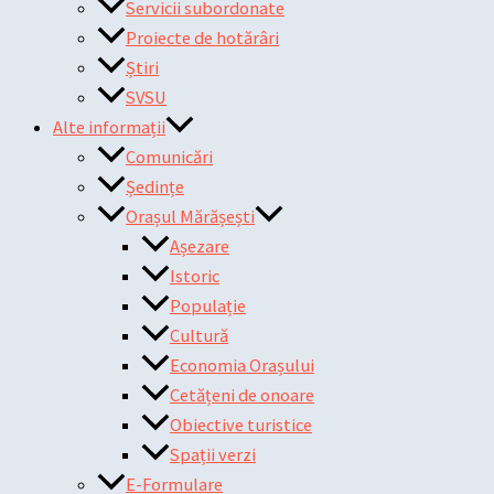
Servicii subordonate
Proiecte de hotărâri
Știri
SVSU
Alte informații
Comunicări
Ședințe
Orașul Mărășești
Așezare
Istoric
Populație
Cultură
Economia Orașului
Cetățeni de onoare
Obiective turistice
Spații verzi
E-Formulare