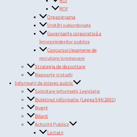
ROI
ROF
Organigrama
Unități subordonate
Guvernanța corporativă a
întreprinderilor publice
Concursuri/examene de
recrutare/promovare
Strategia de dezvoltare
Rapoarte și studii
Informații de interes public
Solicitare informații. Legislație
Buletinul informativ (Legea 544/2001)
Buget
Bilant
Achizitii Publice
Licitatii