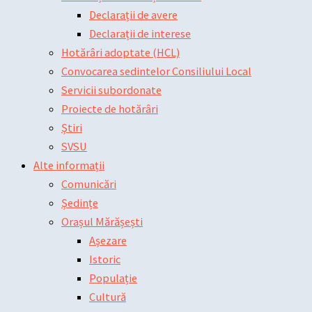
Declarații de avere
Declarații de interese
Hotărâri adoptate (HCL)
Convocarea sedintelor Consiliului Local
Servicii subordonate
Proiecte de hotărâri
Știri
SVSU
Alte informații
Comunicări
Ședințe
Orașul Mărășești
Așezare
Istoric
Populație
Cultură