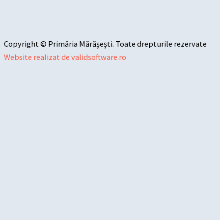
Copyright © Primăria Mărășești. Toate drepturile rezervate
Website realizat de validsoftware.ro
Sari la conținut
Deschide bara de unelte
Instrumente de accesibilitate
Mărește textul
Micșorează textul
Tonuri de gri
Contrast mare
Contrast negativ
Fundal luminos
Legături subliniate
Font lizibil