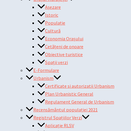
Așezare
Istoric
Populație
Cultură
Economia Orașului
Cetățeni de onoare
Obiective turistice
Spații verzi
E-Formulare
Urbanism
Certificate si autorizatii Urbanism
Plan Urbanistic General
Regulament General de Urbanism
Recensământul populației 2021
Registrul Spațiilor Verzi
Aplicație RLSV