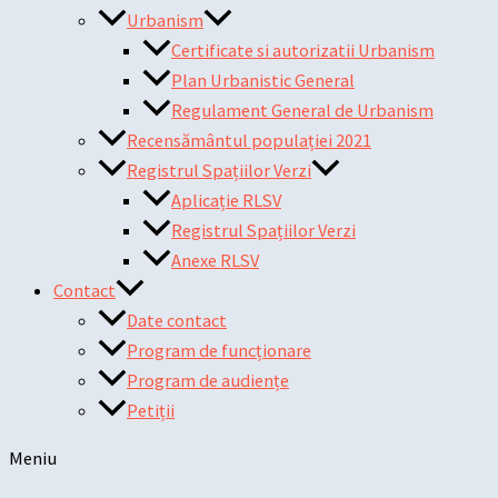
Urbanism
Certificate si autorizatii Urbanism
Plan Urbanistic General
Regulament General de Urbanism
Recensământul populației 2021
Registrul Spațiilor Verzi
Aplicație RLSV
Registrul Spațiilor Verzi
Anexe RLSV
Contact
Date contact
Program de funcționare
Program de audiențe
Petiții
Meniu