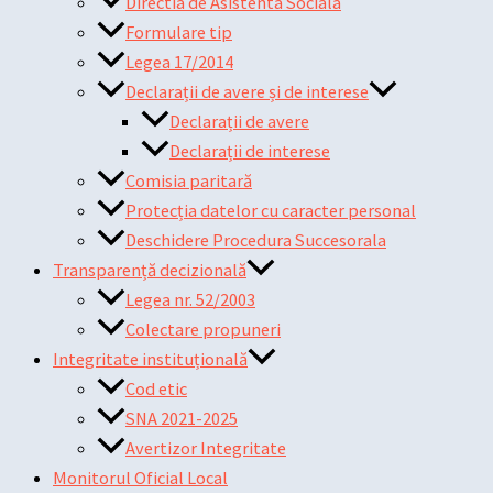
Directia de Asistenta Sociala
Formulare tip
Legea 17/2014
Declarații de avere și de interese
Declarații de avere
Declarații de interese
Comisia paritară
Protecția datelor cu caracter personal
Deschidere Procedura Succesorala
Transparență decizională
Legea nr. 52/2003
Colectare propuneri
Integritate instituțională
Cod etic
SNA 2021-2025
Avertizor Integritate
Monitorul Oficial Local