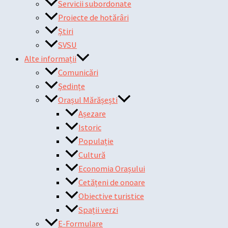
Servicii subordonate
Proiecte de hotărâri
Știri
SVSU
Alte informații
Comunicări
Ședințe
Orașul Mărășești
Așezare
Istoric
Populație
Cultură
Economia Orașului
Cetățeni de onoare
Obiective turistice
Spații verzi
E-Formulare