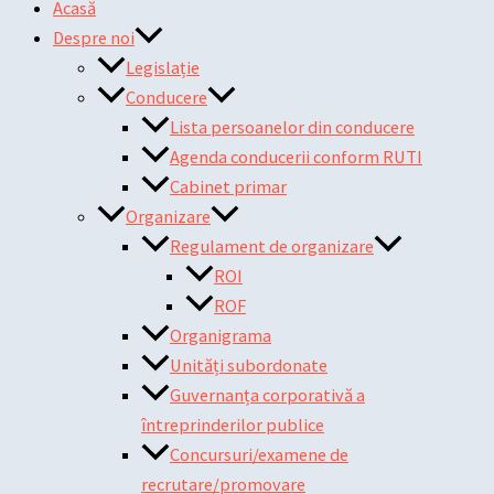
Acasă
Despre noi
Legislație
Conducere
Lista persoanelor din conducere
Agenda conducerii conform RUTI
Cabinet primar
Organizare
Regulament de organizare
ROI
ROF
Organigrama
Unități subordonate
Guvernanța corporativă a
întreprinderilor publice
Concursuri/examene de
recrutare/promovare