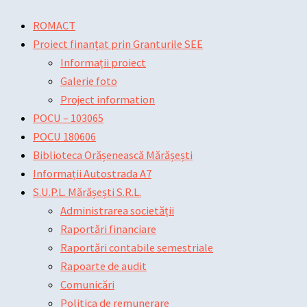
Skip
Main
Main
Post
ROMACT
to
Menu
Menu
navigation
Proiect finanțat prin Granturile SEE
content
Informații proiect
Galerie foto
Project information
POCU – 103065
POCU 180606
Biblioteca Orășenească Mărășești
Informații Autostrada A7
S.U.P.L. Mărășești S.R.L.
Administrarea societății
Raportări financiare
Raportări contabile semestriale
Rapoarte de audit
Comunicări
Politica de remunerare