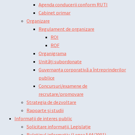
Agenda conducerii conform RUTI
Cabinet primar
Organizare
Regulament de organizare
ROI
ROF
Organigrama
Unități subordonate
Guvernanța corporativă a întreprinderilor
publice
Concursuri/examene de
recrutare/promovare
Strategia de dezvoltare
Rapoarte și studii
Informații de interes public
Solicitare informații. Legislație
Buletinul informativ (Legea 544/2001)