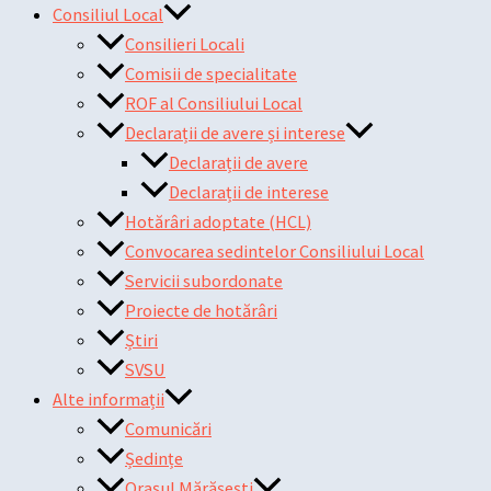
Consiliul Local
Consilieri Locali
Comisii de specialitate
ROF al Consiliului Local
Declarații de avere și interese
Declarații de avere
Declarații de interese
Hotărâri adoptate (HCL)
Convocarea sedintelor Consiliului Local
Servicii subordonate
Proiecte de hotărâri
Știri
SVSU
Alte informații
Comunicări
Ședințe
Orașul Mărășești