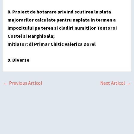
8. Proiect de hotarare privind scutirea la plata
majorarilor calculate pentru neplata in termen a
impozitului pe teren si cladiri numitilor Tontoroi
Costel si Marghioala;
Initiator: dl Primar Chitic Valerica Dorel
9. Diverse
←
Previous Articol
Next Articol
→