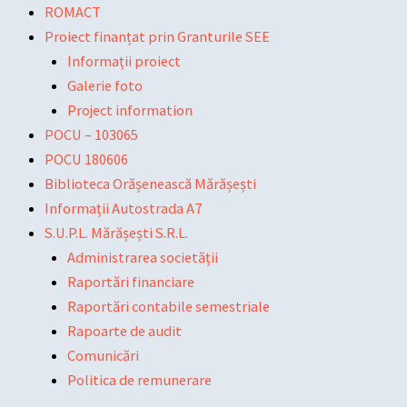
Skip
Main
Main
Post
ROMACT
to
Menu
Menu
navigation
Proiect finanțat prin Granturile SEE
content
Informații proiect
Galerie foto
Project information
POCU – 103065
POCU 180606
Biblioteca Orășenească Mărășești
Informații Autostrada A7
S.U.P.L. Mărășești S.R.L.
Administrarea societății
Raportări financiare
Raportări contabile semestriale
Rapoarte de audit
Comunicări
Politica de remunerare