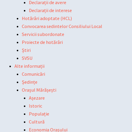
Declarații de avere
Declarații de interese
Hotărâri adoptate (HCL)
Convocarea sedintelor Consiliului Local
Servicii subordonate
Proiecte de hotărâri
Știri
SVSU
Alte informații
Comunicări
Ședințe
Orașul Mărășești
Așezare
Istoric
Populație
Cultură
Economia Orașului