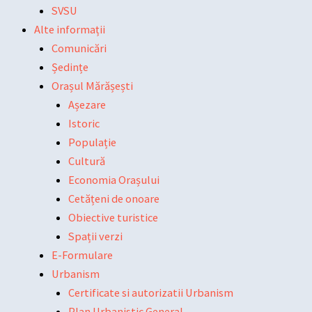
SVSU
Alte informații
Comunicări
Ședințe
Orașul Mărășești
Așezare
Istoric
Populație
Cultură
Economia Orașului
Cetățeni de onoare
Obiective turistice
Spații verzi
E-Formulare
Urbanism
Certificate si autorizatii Urbanism
Plan Urbanistic General