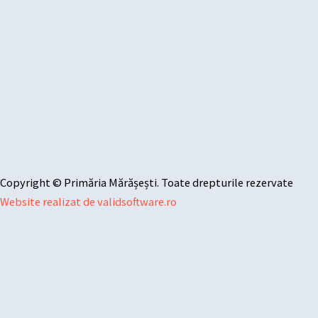
Copyright © Primăria Mărășești. Toate drepturile rezervate
Website realizat de validsoftware.ro
Sari la conținut
Deschide bara de unelte
Instrumente de accesibilitate
Mărește textul
Micșorează textul