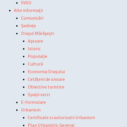
SVSU
Alte informații
Comunicări
Ședințe
Orașul Mărășești
Așezare
Istoric
Populație
Cultură
Economia Orașului
Cetățeni de onoare
Obiective turistice
Spații verzi
E-Formulare
Urbanism
Certificate si autorizatii Urbanism
Plan Urbanistic General