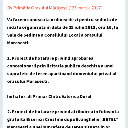
By
Primăria Orașului Mărășești
/
23 martie 2017
Va facem cunoscuta ordinea de zi pentru sedinta de
indata organizata in data de 25 iulie 2013, ora 16, la
Sala de Sedinte a Consiliului Local a orasului
Marasesti:
1. Proiect de hotarare privind aprobarea
concesionarii prin licitatie publica deschisa a unei
suprafete de teren apartinand domeniului privat al
orasului Marasesti;
Initiator: dl Primar Chitic Valerica Dorel
2. Proiect de hotarare privind atribuirea in folosinta
gratuita Bisericii Crestine dupa Evanghelie „BETEL”
Marasesti a unei suprafete de teren situata in or.