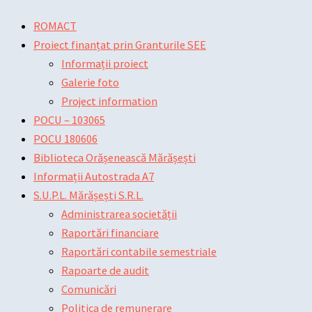
Skip
Main
Main
Post
ROMACT
to
Menu
Menu
navigation
Proiect finanțat prin Granturile SEE
content
Informații proiect
Galerie foto
Project information
POCU – 103065
POCU 180606
Biblioteca Orășenească Mărășești
Informații Autostrada A7
S.U.P.L. Mărășești S.R.L.
Administrarea societății
Raportări financiare
Raportări contabile semestriale
Rapoarte de audit
Comunicări
Politica de remunerare