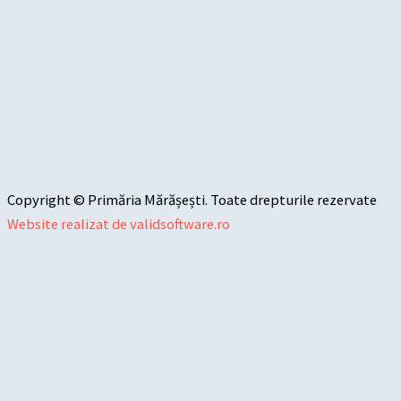
Copyright © Primăria Mărășești. Toate drepturile rezervate
Website realizat de validsoftware.ro
Sari la conținut
Deschide bara de unelte
Instrumente de accesibilitate
Mărește textul
Micșorează textul
Tonuri de gri