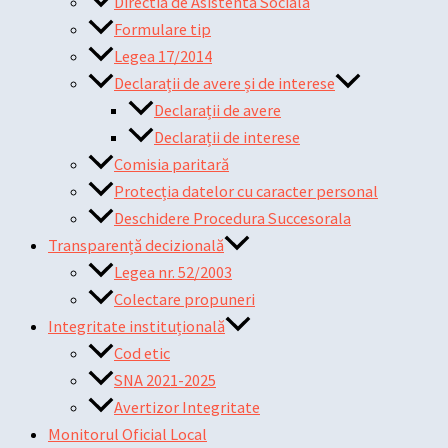
Directia de Asistenta Sociala
Formulare tip
Legea 17/2014
Declarații de avere și de interese
Declarații de avere
Declarații de interese
Comisia paritară
Protecția datelor cu caracter personal
Deschidere Procedura Succesorala
Transparență decizională
Legea nr. 52/2003
Colectare propuneri
Integritate instituțională
Cod etic
SNA 2021-2025
Avertizor Integritate
Monitorul Oficial Local