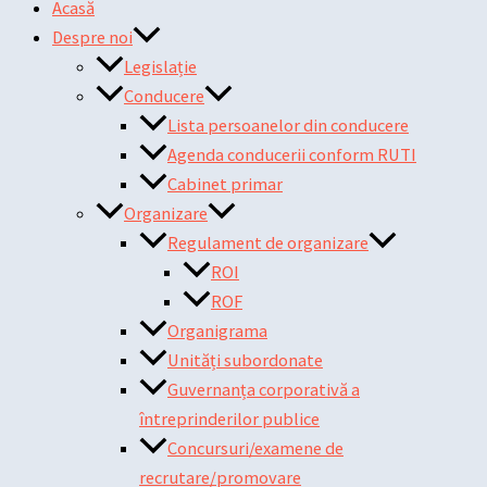
Acasă
Despre noi
Legislație
Conducere
Lista persoanelor din conducere
Agenda conducerii conform RUTI
Cabinet primar
Organizare
Regulament de organizare
ROI
ROF
Organigrama
Unități subordonate
Guvernanța corporativă a
întreprinderilor publice
Concursuri/examene de
recrutare/promovare