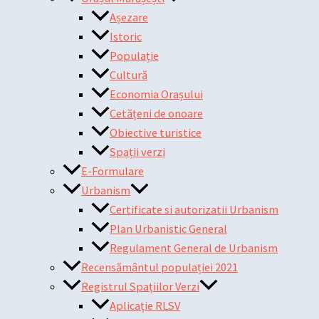
Așezare
Istoric
Populație
Cultură
Economia Orașului
Cetățeni de onoare
Obiective turistice
Spații verzi
E-Formulare
Urbanism
Certificate si autorizatii Urbanism
Plan Urbanistic General
Regulament General de Urbanism
Recensământul populației 2021
Registrul Spațiilor Verzi
Aplicație RLSV