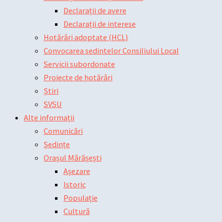
Declarații de avere
Declarații de interese
Hotărâri adoptate (HCL)
Convocarea sedintelor Consiliului Local
Servicii subordonate
Proiecte de hotărâri
Știri
SVSU
Alte informații
Comunicări
Ședințe
Orașul Mărășești
Așezare
Istoric
Populație
Cultură