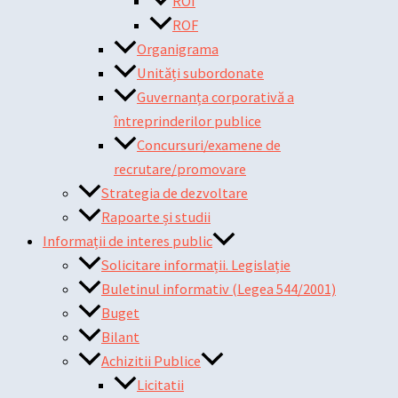
ROI
ROF
Organigrama
Unități subordonate
Guvernanța corporativă a
întreprinderilor publice
Concursuri/examene de
recrutare/promovare
Strategia de dezvoltare
Rapoarte și studii
Informații de interes public
Solicitare informații. Legislație
Buletinul informativ (Legea 544/2001)
Buget
Bilant
Achizitii Publice
Licitatii