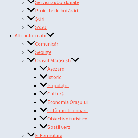
Servicii subordonate
Proiecte de hotărâri
Știri
SVSU
Alte informații
Comunicări
Ședințe
Orașul Mărășești
Așezare
Istoric
Populație
Cultură
Economia Orașului
Cetățeni de onoare
Obiective turistice
Spații verzi
E-Formulare