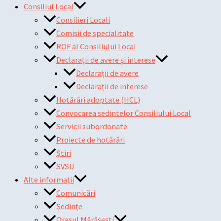
Consiliul Local
Consilieri Locali
Comisii de specialitate
ROF al Consiliului Local
Declarații de avere și interese
Declarații de avere
Declarații de interese
Hotărâri adoptate (HCL)
Convocarea sedintelor Consiliului Local
Servicii subordonate
Proiecte de hotărâri
Știri
SVSU
Alte informații
Comunicări
Ședințe
Orașul Mărășești