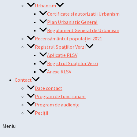
Urbanism
Certificate si autorizatii Urbanism
Plan Urbanistic General
Regulament General de Urbanism
Recensământul populației 2021
Registrul Spațiilor Verzi
Aplicație RLSV
Registrul Spațiilor Verzi
Anexe RLSV
Contact
Date contact
Program de funcționare
Program de audiențe
Petiții
Meniu