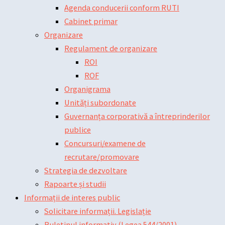
Agenda conducerii conform RUTI
Cabinet primar
Organizare
Regulament de organizare
ROI
ROF
Organigrama
Unități subordonate
Guvernanța corporativă a întreprinderilor
publice
Concursuri/examene de
recrutare/promovare
Strategia de dezvoltare
Rapoarte și studii
Informații de interes public
Solicitare informații. Legislație
Buletinul informativ (Legea 544/2001)