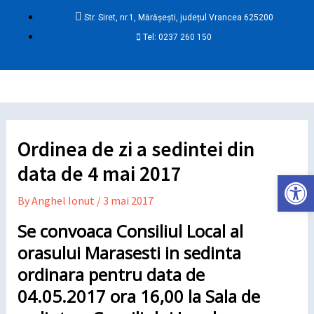
Skip
Post
Str. Siret, nr.1, Mărășești, județul Vrancea 625200
to
navigation
Tel: 0237 260 150
content
Ma
Me
Ordinea de zi a sedintei din
data de 4 mai 2017
Deschide ba
By
Anghel Ionut
/
3 mai 2017
Se convoaca Consiliul Local al
orasului Marasesti in sedinta
ordinara pentru data de
04.05.2017 ora 16,00 la Sala de