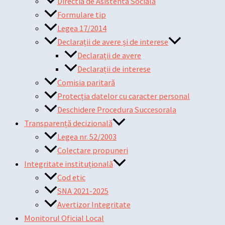
Directia de Asistenta Sociala
Formulare tip
Legea 17/2014
Declarații de avere și de interese
Declarații de avere
Declarații de interese
Comisia paritară
Protecția datelor cu caracter personal
Deschidere Procedura Succesorala
Transparență decizională
Legea nr. 52/2003
Colectare propuneri
Integritate instituțională
Cod etic
SNA 2021-2025
Avertizor Integritate
Monitorul Oficial Local