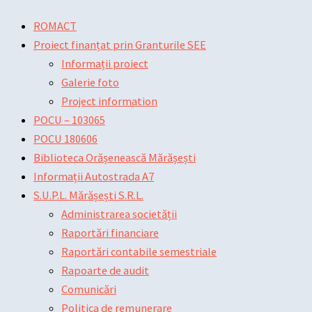
Skip
Main
Main
Post
ROMACT
to
Menu
Menu
navigation
Proiect finanțat prin Granturile SEE
content
Informații proiect
Galerie foto
Project information
POCU – 103065
POCU 180606
Biblioteca Orășenească Mărășești
Informații Autostrada A7
S.U.P.L. Mărășești S.R.L.
Administrarea societății
Raportări financiare
Raportări contabile semestriale
Rapoarte de audit
Comunicări
Politica de remunerare