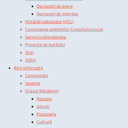
Declarații de avere
Declarații de interese
Hotărâri adoptate (HCL)
Convocarea sedintelor Consiliului Local
Servicii subordonate
Proiecte de hotărâri
Știri
SVSU
Alte informații
Comunicări
Ședințe
Orașul Mărășești
Așezare
Istoric
Populație
Cultură