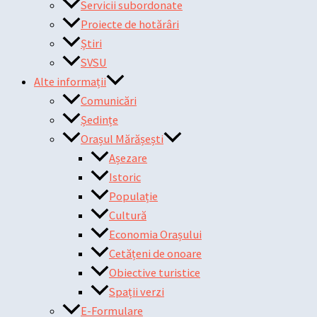
Servicii subordonate
Proiecte de hotărâri
Știri
SVSU
Alte informații
Comunicări
Ședințe
Orașul Mărășești
Așezare
Istoric
Populație
Cultură
Economia Orașului
Cetățeni de onoare
Obiective turistice
Spații verzi
E-Formulare