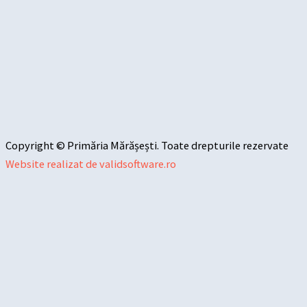
Copyright © Primăria Mărășești. Toate drepturile rezervate
Website realizat de validsoftware.ro
Sari la conținut
Deschide bara de unelte
Instrumente de accesibilitate
Mărește textul
Micșorează textul
Tonuri de gri