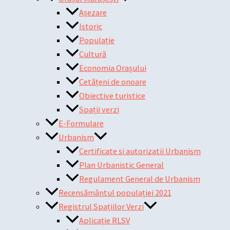
Așezare
Istoric
Populație
Cultură
Economia Orașului
Cetățeni de onoare
Obiective turistice
Spații verzi
E-Formulare
Urbanism
Certificate si autorizatii Urbanism
Plan Urbanistic General
Regulament General de Urbanism
Recensământul populației 2021
Registrul Spațiilor Verzi
Aplicație RLSV