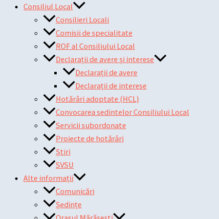
Consiliul Local
Consilieri Locali
Comisii de specialitate
ROF al Consiliului Local
Declarații de avere și interese
Declarații de avere
Declarații de interese
Hotărâri adoptate (HCL)
Convocarea sedintelor Consiliului Local
Servicii subordonate
Proiecte de hotărâri
Știri
SVSU
Alte informații
Comunicări
Ședințe
Orașul Mărășești