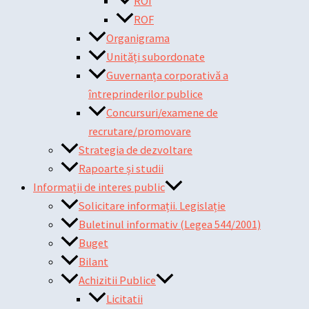
ROI
ROF
Organigrama
Unități subordonate
Guvernanța corporativă a
întreprinderilor publice
Concursuri/examene de
recrutare/promovare
Strategia de dezvoltare
Rapoarte și studii
Informații de interes public
Solicitare informații. Legislație
Buletinul informativ (Legea 544/2001)
Buget
Bilant
Achizitii Publice
Licitatii