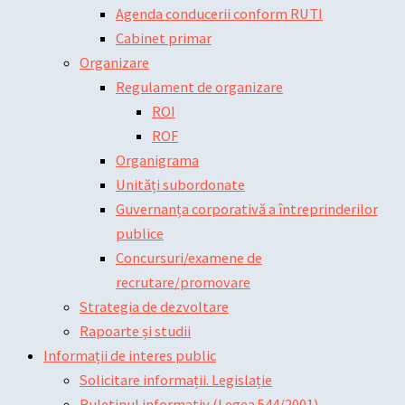
Agenda conducerii conform RUTI
Cabinet primar
Organizare
Regulament de organizare
ROI
ROF
Organigrama
Unități subordonate
Guvernanța corporativă a întreprinderilor
publice
Concursuri/examene de
recrutare/promovare
Strategia de dezvoltare
Rapoarte și studii
Informații de interes public
Solicitare informații. Legislație
Buletinul informativ (Legea 544/2001)