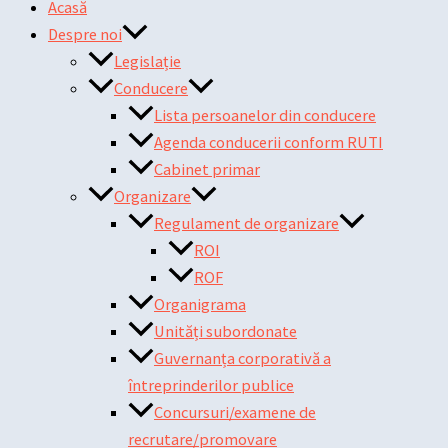
Acasă
Despre noi
Legislație
Conducere
Lista persoanelor din conducere
Agenda conducerii conform RUTI
Cabinet primar
Organizare
Regulament de organizare
ROI
ROF
Organigrama
Unități subordonate
Guvernanța corporativă a
întreprinderilor publice
Concursuri/examene de
recrutare/promovare