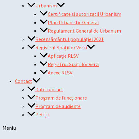
Urbanism
Certificate si autorizatii Urbanism
Plan Urbanistic General
Regulament General de Urbanism
Recensământul populației 2021
Registrul Spațiilor Verzi
Aplicație RLSV
Registrul Spațiilor Verzi
Anexe RLSV
Contact
Date contact
Program de funcționare
Program de audiențe
Petiții
Meniu