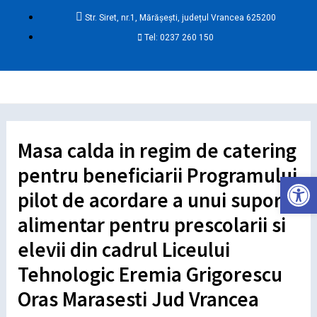
Skip
Post
Str. Siret, nr.1, Mărășești, județul Vrancea 625200
to
navigation
Tel: 0237 260 150
content
Ma
Me
Masa calda in regim de catering
pentru beneficiarii Programului
Deschide ba
pilot de acordare a unui suport
alimentar pentru prescolarii si
elevii din cadrul Liceului
Tehnologic Eremia Grigorescu
Oras Marasesti Jud Vrancea