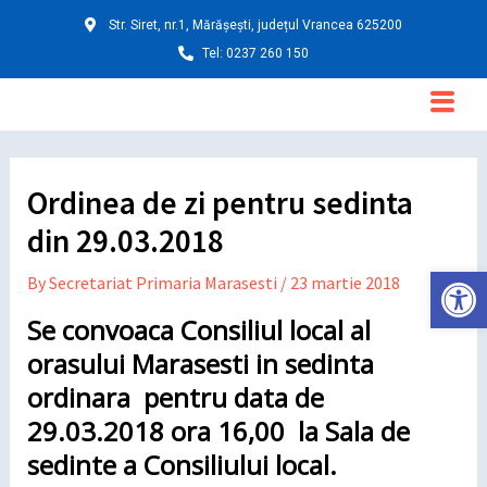
Skip
Post
Str. Siret, nr.1, Mărășești, județul Vrancea 625200
to
navigation
Tel: 0237 260 150
content
Main
Menu
Ordinea de zi pentru sedinta
din 29.03.2018
Deschide ba
By
Secretariat Primaria Marasesti
/
23 martie 2018
Se convoaca Consiliul local al
orasului Marasesti in sedinta
ordinara pentru data de
29.03.2018 ora 16,00 la Sala de
sedinte a Consiliului local.