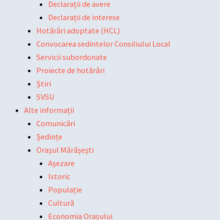
Declarații de avere
Declarații de interese
Hotărâri adoptate (HCL)
Convocarea sedintelor Consiliului Local
Servicii subordonate
Proiecte de hotărâri
Știri
SVSU
Alte informații
Comunicări
Ședințe
Orașul Mărășești
Așezare
Istoric
Populație
Cultură
Economia Orașului