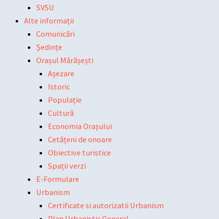
SVSU
Alte informații
Comunicări
Ședințe
Orașul Mărășești
Așezare
Istoric
Populație
Cultură
Economia Orașului
Cetățeni de onoare
Obiective turistice
Spații verzi
E-Formulare
Urbanism
Certificate si autorizatii Urbanism
Plan Urbanistic General