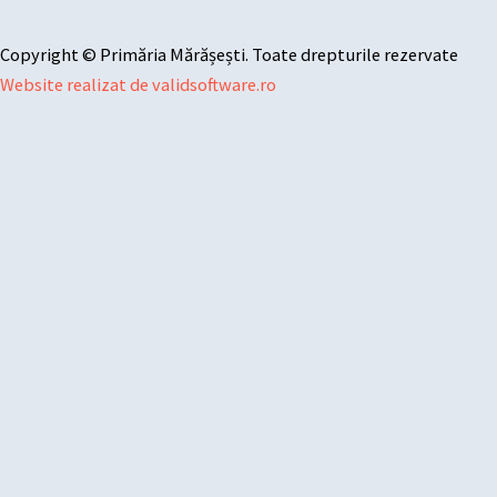
Copyright © Primăria Mărășești. Toate drepturile rezervate
Website realizat de validsoftware.ro
Sari la conținut
Deschide bara de unelte
Instrumente de accesibilitate
Mărește textul
Micșorează textul
Tonuri de gri
Contrast mare
Contrast negativ
Fundal luminos
Legături subliniate
Font lizibil
Resetează