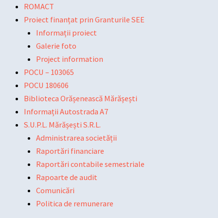
Skip
Main
Main
Post
ROMACT
to
Menu
Menu
navigation
Proiect finanțat prin Granturile SEE
content
Informații proiect
Galerie foto
Project information
POCU – 103065
POCU 180606
Biblioteca Orășenească Mărășești
Informații Autostrada A7
S.U.P.L. Mărășești S.R.L.
Administrarea societății
Raportări financiare
Raportări contabile semestriale
Rapoarte de audit
Comunicări
Politica de remunerare