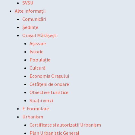
SVSU
Alte informații
Comunicări
Ședințe
Orașul Mărășești
Așezare
Istoric
Populație
Cultură
Economia Orașului
Cetățeni de onoare
Obiective turistice
Spații verzi
E-Formulare
Urbanism
Certificate si autorizatii Urbanism
Plan Urbanistic General