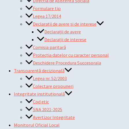
Directia de Asistenta Sociala
Formulare tip
Legea 17/2014
Declarații de avere și de interese
Declarații de avere
Declarații de interese
Comisia paritară
Protecția datelor cu caracter personal
Deschidere Procedura Succesorala
Transparență decizională
Legea nr. 52/2003
Colectare propuneri
Integritate instituțională
Cod etic
SNA 2021-2025
Avertizor Integritate
Monitorul Oficial Local