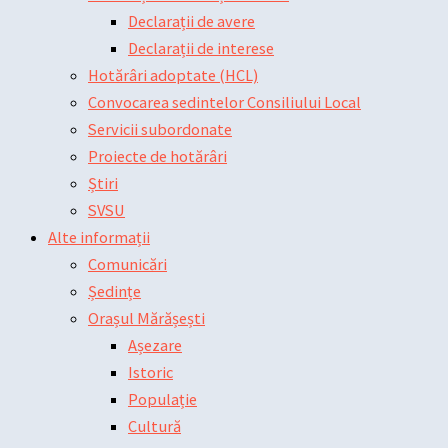
Declarații de avere
Declarații de interese
Hotărâri adoptate (HCL)
Convocarea sedintelor Consiliului Local
Servicii subordonate
Proiecte de hotărâri
Știri
SVSU
Alte informații
Comunicări
Ședințe
Orașul Mărășești
Așezare
Istoric
Populație
Cultură