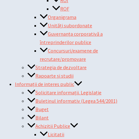
ROI
ROF
Organigrama
Unități subordonate
Guvernanța corporativă a
întreprinderilor publice
Concursuri/examene de
recrutare/promovare
Strategia de dezvoltare
Rapoarte și studii
Informații de interes public
Solicitare informații. Legislație
Buletinul informativ (Legea 544/2001)
Buget
Bilant
Achizitii Publice
Licitatii