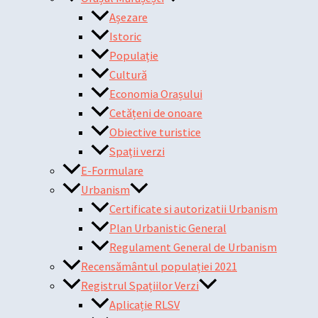
Așezare
Istoric
Populație
Cultură
Economia Orașului
Cetățeni de onoare
Obiective turistice
Spații verzi
E-Formulare
Urbanism
Certificate si autorizatii Urbanism
Plan Urbanistic General
Regulament General de Urbanism
Recensământul populației 2021
Registrul Spațiilor Verzi
Aplicație RLSV