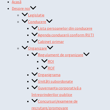
Acasă
Despre noi
Legislație
Conducere
Lista persoanelor din conducere
Agenda conducerii conform RUTI
Cabinet primar
Organizare
Regulament de organizare
ROI
ROF
Organigrama
Unități subordonate
Guvernanța corporativă a
întreprinderilor publice
Concursuri/examene de
recrutare/promovare