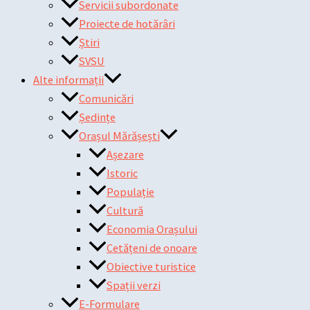
Servicii subordonate
Proiecte de hotărâri
Știri
SVSU
Alte informații
Comunicări
Ședințe
Orașul Mărășești
Așezare
Istoric
Populație
Cultură
Economia Orașului
Cetățeni de onoare
Obiective turistice
Spații verzi
E-Formulare