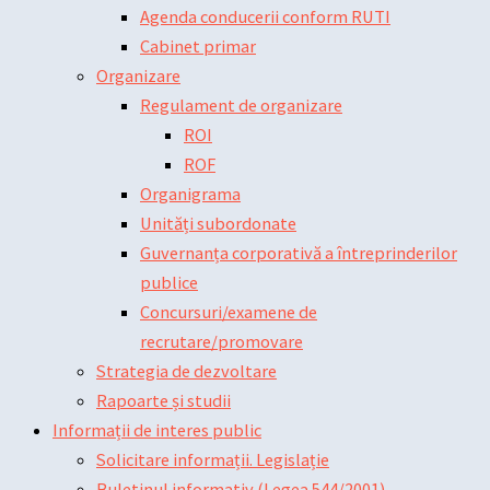
Agenda conducerii conform RUTI
Cabinet primar
Organizare
Regulament de organizare
ROI
ROF
Organigrama
Unități subordonate
Guvernanța corporativă a întreprinderilor
publice
Concursuri/examene de
recrutare/promovare
Strategia de dezvoltare
Rapoarte și studii
Informații de interes public
Solicitare informații. Legislație
Buletinul informativ (Legea 544/2001)