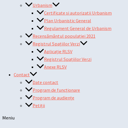
Urbanism
Certificate si autorizatii Urbanism
Plan Urbanistic General
Regulament General de Urbanism
Recensământul populației 2021
Registrul Spațiilor Verzi
Aplicație RLSV
Registrul Spațiilor Verzi
Anexe RLSV
Contact
Date contact
Program de funcționare
Program de audiențe
Petiții
Meniu