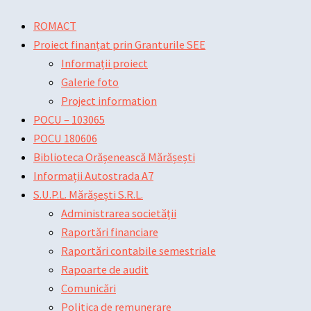
Skip
Main
Main
Post
ROMACT
to
Menu
Menu
navigation
Proiect finanțat prin Granturile SEE
content
Informații proiect
Galerie foto
Project information
POCU – 103065
POCU 180606
Biblioteca Orășenească Mărășești
Informații Autostrada A7
S.U.P.L. Mărășești S.R.L.
Administrarea societății
Raportări financiare
Raportări contabile semestriale
Rapoarte de audit
Comunicări
Politica de remunerare