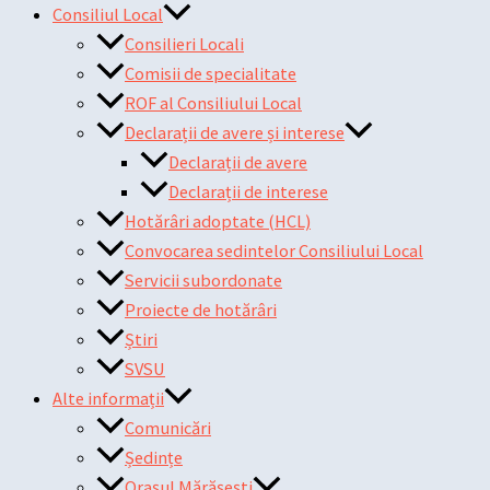
Consiliul Local
Consilieri Locali
Comisii de specialitate
ROF al Consiliului Local
Declarații de avere și interese
Declarații de avere
Declarații de interese
Hotărâri adoptate (HCL)
Convocarea sedintelor Consiliului Local
Servicii subordonate
Proiecte de hotărâri
Știri
SVSU
Alte informații
Comunicări
Ședințe
Orașul Mărășești