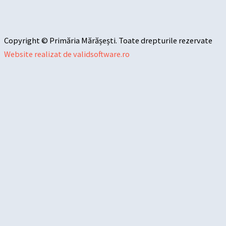
Copyright © Primăria Mărășești. Toate drepturile rezervate
Website realizat de validsoftware.ro
Sari la conținut
Deschide bara de unelte
Instrumente de accesibilitate
Mărește textul
Micșorează textul
Tonuri de gri
Contrast mare
Contrast negativ
Fundal luminos
Legături subliniate
Font lizibil