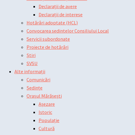
Declarații de avere
Declarații de interese
Hotărâri adoptate (HCL)
Convocarea sedintelor Consiliului Local
Servicii subordonate
Proiecte de hotărâri
Știri
SVSU
Alte informații
Comunicări
Ședințe
Orașul Mărășești
Așezare
Istoric
Populație
Cultură