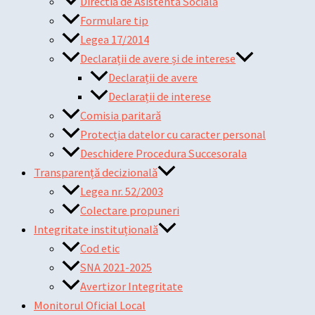
Directia de Asistenta Sociala
Formulare tip
Legea 17/2014
Declarații de avere și de interese
Declarații de avere
Declarații de interese
Comisia paritară
Protecția datelor cu caracter personal
Deschidere Procedura Succesorala
Transparență decizională
Legea nr. 52/2003
Colectare propuneri
Integritate instituțională
Cod etic
SNA 2021-2025
Avertizor Integritate
Monitorul Oficial Local