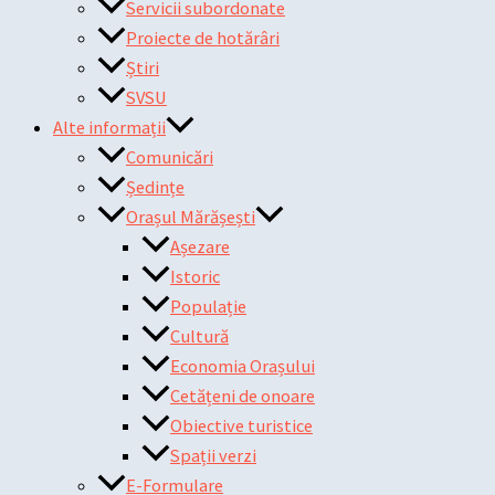
Servicii subordonate
Proiecte de hotărâri
Știri
SVSU
Alte informații
Comunicări
Ședințe
Orașul Mărășești
Așezare
Istoric
Populație
Cultură
Economia Orașului
Cetățeni de onoare
Obiective turistice
Spații verzi
E-Formulare