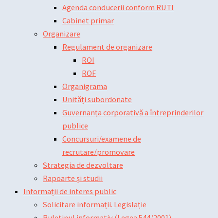
Agenda conducerii conform RUTI
Cabinet primar
Organizare
Regulament de organizare
ROI
ROF
Organigrama
Unități subordonate
Guvernanța corporativă a întreprinderilor
publice
Concursuri/examene de
recrutare/promovare
Strategia de dezvoltare
Rapoarte și studii
Informații de interes public
Solicitare informații. Legislație
Buletinul informativ (Legea 544/2001)