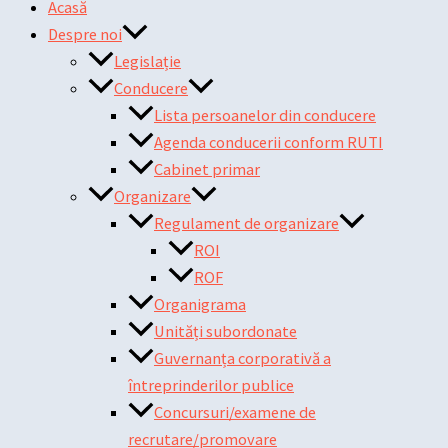
Acasă
Despre noi
Legislație
Conducere
Lista persoanelor din conducere
Agenda conducerii conform RUTI
Cabinet primar
Organizare
Regulament de organizare
ROI
ROF
Organigrama
Unități subordonate
Guvernanța corporativă a
întreprinderilor publice
Concursuri/examene de
recrutare/promovare