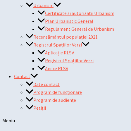
Urbanism
Certificate si autorizatii Urbanism
Plan Urbanistic General
Regulament General de Urbanism
Recensământul populației 2021
Registrul Spațiilor Verzi
Aplicație RLSV
Registrul Spațiilor Verzi
Anexe RLSV
Contact
Date contact
Program de funcționare
Program de audiențe
Petiții
Meniu