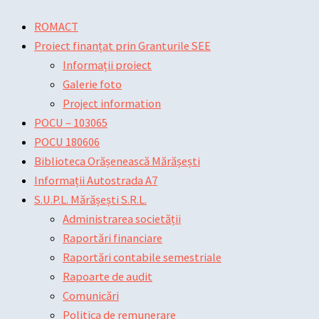
Skip
Main
Main
Post
ROMACT
to
Menu
Menu
navigation
Proiect finanțat prin Granturile SEE
content
Informații proiect
Galerie foto
Project information
POCU – 103065
POCU 180606
Biblioteca Orășenească Mărășești
Informații Autostrada A7
S.U.P.L. Mărășești S.R.L.
Administrarea societății
Raportări financiare
Raportări contabile semestriale
Rapoarte de audit
Comunicări
Politica de remunerare