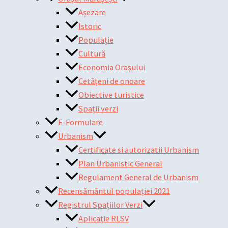
Așezare
Istoric
Populație
Cultură
Economia Orașului
Cetățeni de onoare
Obiective turistice
Spații verzi
E-Formulare
Urbanism
Certificate si autorizatii Urbanism
Plan Urbanistic General
Regulament General de Urbanism
Recensământul populației 2021
Registrul Spațiilor Verzi
Aplicație RLSV