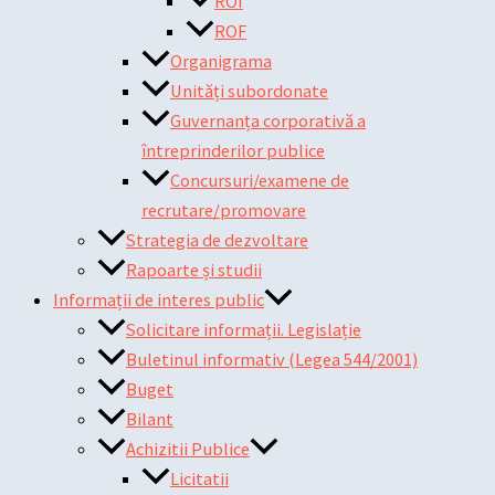
ROI
ROF
Organigrama
Unități subordonate
Guvernanța corporativă a
întreprinderilor publice
Concursuri/examene de
recrutare/promovare
Strategia de dezvoltare
Rapoarte și studii
Informații de interes public
Solicitare informații. Legislație
Buletinul informativ (Legea 544/2001)
Buget
Bilant
Achizitii Publice
Licitatii