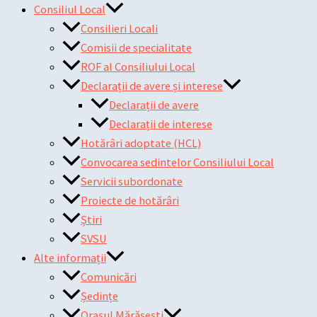
Consiliul Local
Consilieri Locali
Comisii de specialitate
ROF al Consiliului Local
Declarații de avere și interese
Declarații de avere
Declarații de interese
Hotărâri adoptate (HCL)
Convocarea sedintelor Consiliului Local
Servicii subordonate
Proiecte de hotărâri
Știri
SVSU
Alte informații
Comunicări
Ședințe
Orașul Mărășești