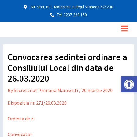
Skip
Post
Str. Siret, nr.1, Mărășești, județul Vrancea 625200
to
navigation
Tel: 0237 260 150
content
Main
Menu
Convocarea sedintei ordinare a
Consiliului Local din data de
26.03.2020
Deschide ba
By
Secretariat Primaria Marasesti
/
20 martie 2020
Dispozitia nr. 271/20.03.2020
Ordinea de zi
Convocator