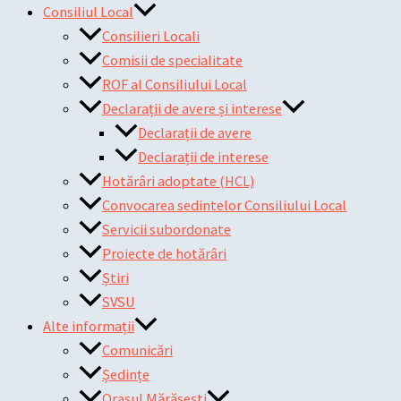
Consiliul Local
Consilieri Locali
Comisii de specialitate
ROF al Consiliului Local
Declarații de avere și interese
Declarații de avere
Declarații de interese
Hotărâri adoptate (HCL)
Convocarea sedintelor Consiliului Local
Servicii subordonate
Proiecte de hotărâri
Știri
SVSU
Alte informații
Comunicări
Ședințe
Orașul Mărășești