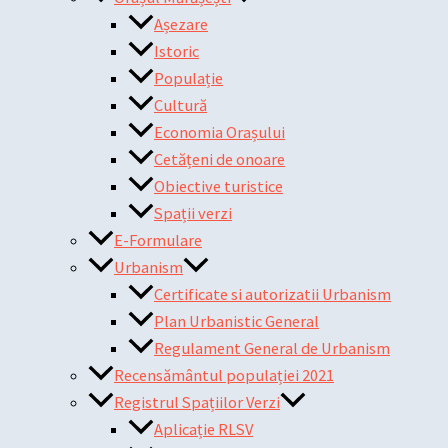
Așezare
Istoric
Populație
Cultură
Economia Orașului
Cetățeni de onoare
Obiective turistice
Spații verzi
E-Formulare
Urbanism
Certificate si autorizatii Urbanism
Plan Urbanistic General
Regulament General de Urbanism
Recensământul populației 2021
Registrul Spațiilor Verzi
Aplicație RLSV