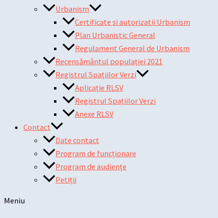
Urbanism
Certificate si autorizatii Urbanism
Plan Urbanistic General
Regulament General de Urbanism
Recensământul populației 2021
Registrul Spațiilor Verzi
Aplicație RLSV
Registrul Spațiilor Verzi
Anexe RLSV
Contact
Date contact
Program de funcționare
Program de audiențe
Petiții
Meniu