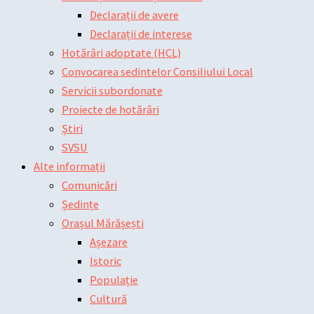
Declarații de avere
Declarații de interese
Hotărâri adoptate (HCL)
Convocarea sedintelor Consiliului Local
Servicii subordonate
Proiecte de hotărâri
Știri
SVSU
Alte informații
Comunicări
Ședințe
Orașul Mărășești
Așezare
Istoric
Populație
Cultură