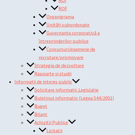
ROI
ROF
Organigrama
Unități subordonate
Guvernanța corporativă a
întreprinderilor publice
Concursuri/examene de
recrutare/promovare
Strategia de dezvoltare
Rapoarte și studii
Informații de interes public
Solicitare informații. Legislație
Buletinul informativ (Legea 544/2001)
Buget
Bilant
Achizitii Publice
Licitatii