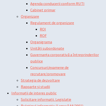
Agenda conducerii conform RUTI
Cabinet primar
Organizare
Regulament de organizare
ROI
ROF
Organigrama
Unități subordonate
Guvernanța corporativă a întreprinderilor
publice
Concursuri/examene de
recrutare/promovare
Strategia de dezvoltare
Rapoarte și studii
Informații de interes public
Solicitare informații. Legislație
Buletinul informativ (Legea 544/2001)