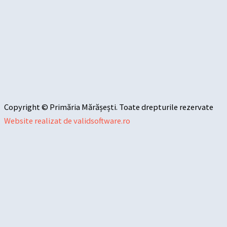
Copyright © Primăria Mărășești. Toate drepturile rezervate
Website realizat de validsoftware.ro
Sari la conținut
Deschide bara de unelte
Instrumente de accesibilitate
Mărește textul
Micșorează textul
Tonuri de gri