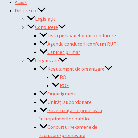
Acasă
Despre noi
Legislație
Conducere
Lista persoanelor din conducere
Agenda conducerii conform RUTI
Cabinet primar
Organizare
Regulament de organizare
ROI
ROF
Organigrama
Unități subordonate
Guvernanța corporativă a
întreprinderilor publice
Concursuri/examene de
recrutare/promovare