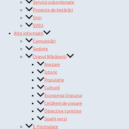
Servicii subordonate
Proiecte de hotărâri
Știri
SVSU
Alte informații
Comunicări
Ședințe
Orașul Mărășești
Așezare
Istoric
Populație
Cultură
Economia Orașului
Cetățeni de onoare
Obiective turistice
Spații verzi
E-Formulare