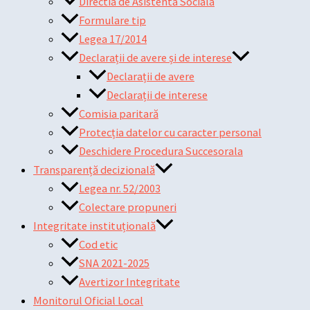
Directia de Asistenta Sociala
Formulare tip
Legea 17/2014
Declarații de avere și de interese
Declarații de avere
Declarații de interese
Comisia paritară
Protecția datelor cu caracter personal
Deschidere Procedura Succesorala
Transparență decizională
Legea nr. 52/2003
Colectare propuneri
Integritate instituțională
Cod etic
SNA 2021-2025
Avertizor Integritate
Monitorul Oficial Local