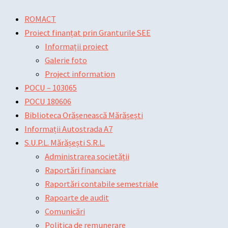
Skip
Main
Main
Post
ROMACT
to
Menu
Menu
navigation
Proiect finanțat prin Granturile SEE
content
Informații proiect
Galerie foto
Project information
POCU – 103065
POCU 180606
Biblioteca Orășenească Mărășești
Informații Autostrada A7
S.U.P.L. Mărășești S.R.L.
Administrarea societății
Raportări financiare
Raportări contabile semestriale
Rapoarte de audit
Comunicări
Politica de remunerare