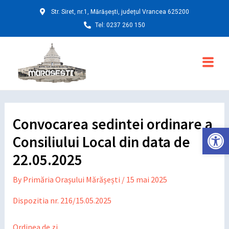
Skip
Post
Str. Siret, nr.1, Mărășești, județul Vrancea 625200
to
navigation
Tel: 0237 260 150
content
Main
Menu
Convocarea sedintei ordinare a
Deschide ba
Consiliului Local din data de
22.05.2025
By
Primăria Orașului Mărășești
/
15 mai 2025
Dispozitia nr. 216/15.05.2025
Ordinea de zi