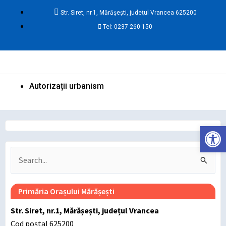
Skip
Str. Siret, nr.1, Mărășești, județul Vrancea 625200
to
Tel: 0237 260 150
content
Ma
Me
Autorizații urbanism
Deschide ba
Search
for:
Primăria Orașului Mărășești
Str. Siret, nr.1, Mărășești, județul Vrancea
Cod poștal 625200