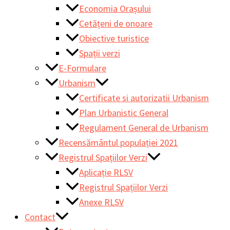
Economia Orașului
Cetățeni de onoare
Obiective turistice
Spații verzi
E-Formulare
Urbanism
Certificate si autorizatii Urbanism
Plan Urbanistic General
Regulament General de Urbanism
Recensământul populației 2021
Registrul Spațiilor Verzi
Aplicație RLSV
Registrul Spațiilor Verzi
Anexe RLSV
Contact