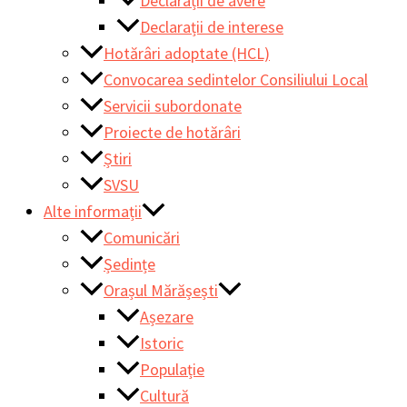
Declarații de avere
Declarații de interese
Hotărâri adoptate (HCL)
Convocarea sedintelor Consiliului Local
Servicii subordonate
Proiecte de hotărâri
Știri
SVSU
Alte informații
Comunicări
Ședințe
Orașul Mărășești
Așezare
Istoric
Populație
Cultură