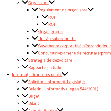
Organizare
Regulament de organizare
ROI
ROF
Organigrama
Unități subordonate
Guvernanța corporativă a întreprinderilo
Concursuri/examene de recrutare/pro
Strategia de dezvoltare
Rapoarte și studii
Informații de interes public
Solicitare informații. Legislație
Buletinul informativ (Legea 544/2001)
Buget
Bilant
Achizitii Publice