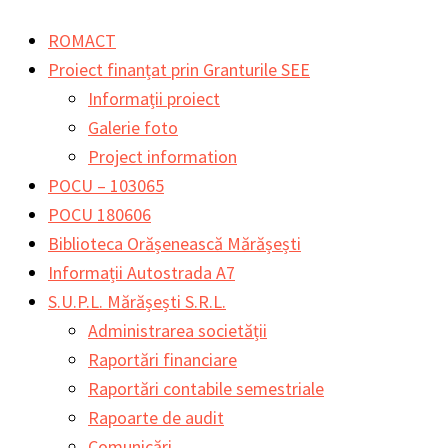
Skip
Main
Main
Search
ROMACT
to
Menu
Menu
for:
Proiect finanțat prin Granturile SEE
content
Informații proiect
Galerie foto
Project information
POCU – 103065
POCU 180606
Biblioteca Orășenească Mărășești
Informații Autostrada A7
S.U.P.L. Mărășești S.R.L.
Administrarea societății
Raportări financiare
Raportări contabile semestriale
Rapoarte de audit
Comunicări