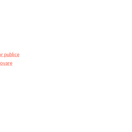
r publice
movare