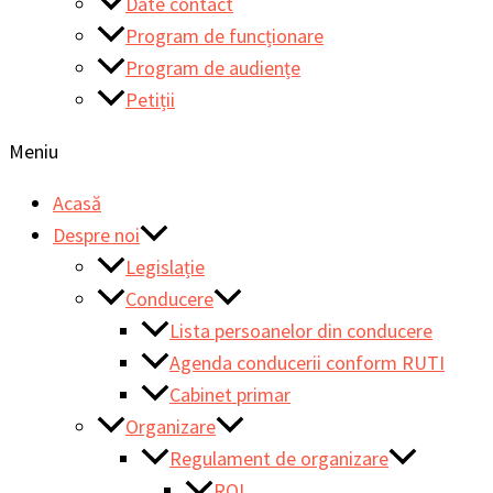
Date contact
Program de funcționare
Program de audiențe
Petiții
Meniu
Acasă
Despre noi
Legislație
Conducere
Lista persoanelor din conducere
Agenda conducerii conform RUTI
Cabinet primar
Organizare
Regulament de organizare
ROI