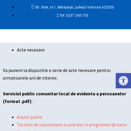
Skip
Str. Siret, nr.1, Mărășești, județul Vrancea 625200
to
Tel: 0237 260 150
content
Ma
Me
Acte necesare
Va punem la dispozitie o serie de acte necesare pentru
Deschide ba
urmatoarele arii de interes:
Serviciul public comunitar local de evidenta a persoanelor
(format .pdf)
:
Anunt public
Termen de solutionare a cererilor si programul de lucru