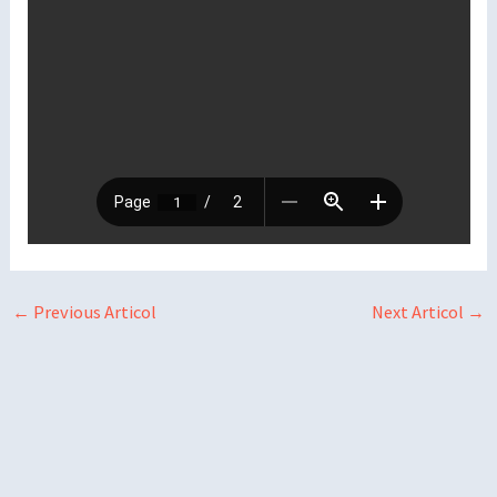
←
Previous Articol
Next Articol
→