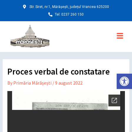
Skip
Post
Str. Siret, nr.1, Mărășești, județul Vrancea 625200
to
navigation
Tel: 0237 260 150
content
Main
Menu
Proces verbal de constatare
Deschide ba
By
Primăria Mărășești
/
9 august 2022