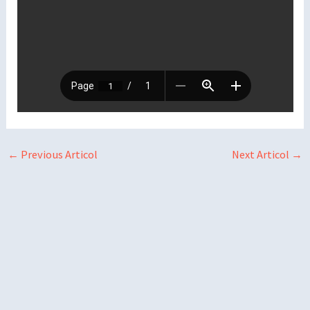
←
Previous Articol
Next Articol
→