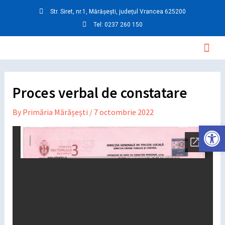
Skip
Post
Str. Siret, nr.1, Mărășești, județul Vrancea 625200
to
navigation
Tel: 0237 260 150
content
Mai
Men
Proces verbal de constatare
By
Primăria Mărășești
/
7 octombrie 2022
Deschide ba