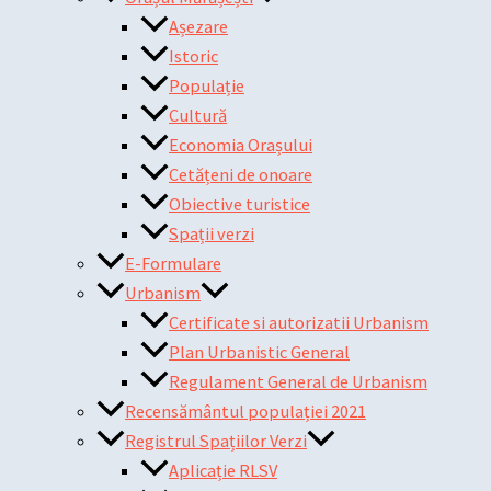
Așezare
Istoric
Populație
Cultură
Economia Orașului
Cetățeni de onoare
Obiective turistice
Spații verzi
E-Formulare
Urbanism
Certificate si autorizatii Urbanism
Plan Urbanistic General
Regulament General de Urbanism
Recensământul populației 2021
Registrul Spațiilor Verzi
Aplicație RLSV