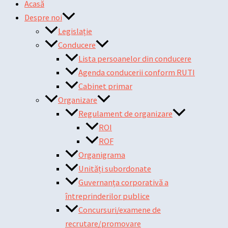
Acasă
Despre noi
Legislație
Conducere
Lista persoanelor din conducere
Agenda conducerii conform RUTI
Cabinet primar
Organizare
Regulament de organizare
ROI
ROF
Organigrama
Unități subordonate
Guvernanța corporativă a
întreprinderilor publice
Concursuri/examene de
recrutare/promovare