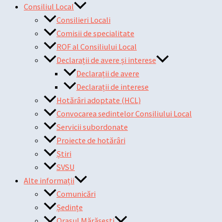
Consiliul Local
Consilieri Locali
Comisii de specialitate
ROF al Consiliului Local
Declarații de avere și interese
Declarații de avere
Declarații de interese
Hotărâri adoptate (HCL)
Convocarea sedintelor Consiliului Local
Servicii subordonate
Proiecte de hotărâri
Știri
SVSU
Alte informații
Comunicări
Ședințe
Orașul Mărășești