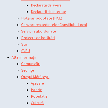
Declarații de avere
Declarații de interese
Hotărâri adoptate (HCL)
Convocarea sedintelor Consiliului Local
Servicii subordonate
Proiecte de hotărâri
Știri
SVSU
Alte informații
Comunicări
Ședințe
Orașul Mărășești
Așezare
Istoric
Populație
Cultură