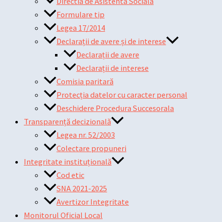
Directia de Asistenta Sociala
Formulare tip
Legea 17/2014
Declarații de avere și de interese
Declarații de avere
Declarații de interese
Comisia paritară
Protecția datelor cu caracter personal
Deschidere Procedura Succesorala
Transparență decizională
Legea nr. 52/2003
Colectare propuneri
Integritate instituțională
Cod etic
SNA 2021-2025
Avertizor Integritate
Monitorul Oficial Local