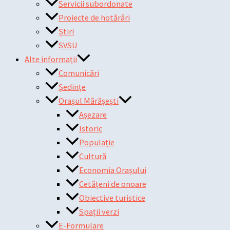
Servicii subordonate
Proiecte de hotărâri
Știri
SVSU
Alte informații
Comunicări
Ședințe
Orașul Mărășești
Așezare
Istoric
Populație
Cultură
Economia Orașului
Cetățeni de onoare
Obiective turistice
Spații verzi
E-Formulare