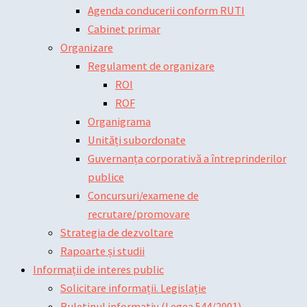
Agenda conducerii conform RUTI
Cabinet primar
Organizare
Regulament de organizare
ROI
ROF
Organigrama
Unități subordonate
Guvernanța corporativă a întreprinderilor
publice
Concursuri/examene de
recrutare/promovare
Strategia de dezvoltare
Rapoarte și studii
Informații de interes public
Solicitare informații. Legislație
Buletinul informativ (Legea 544/2001)