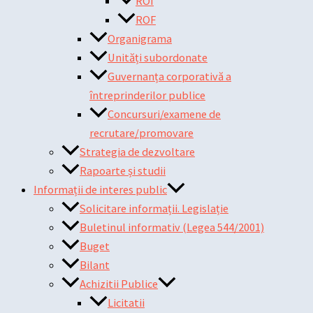
ROI
ROF
Organigrama
Unități subordonate
Guvernanța corporativă a
întreprinderilor publice
Concursuri/examene de
recrutare/promovare
Strategia de dezvoltare
Rapoarte și studii
Informații de interes public
Solicitare informații. Legislație
Buletinul informativ (Legea 544/2001)
Buget
Bilant
Achizitii Publice
Licitatii