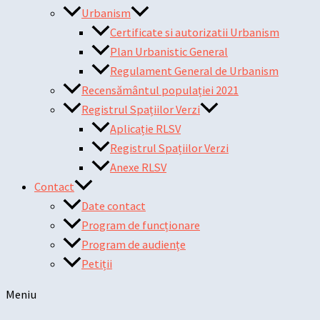
Urbanism
Certificate si autorizatii Urbanism
Plan Urbanistic General
Regulament General de Urbanism
Recensământul populației 2021
Registrul Spațiilor Verzi
Aplicație RLSV
Registrul Spațiilor Verzi
Anexe RLSV
Contact
Date contact
Program de funcționare
Program de audiențe
Petiții
Meniu