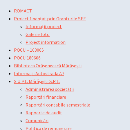
Skip
Main
Main
Post
ROMACT
to
Menu
Menu
navigation
Proiect finanțat prin Granturile SEE
content
Informații proiect
Galerie foto
Project information
POCU – 103065
POCU 180606
Biblioteca Orășenească Mărășești
Informații Autostrada A7
S.U.P.L. Mărășești S.R.L.
Administrarea societății
Raportări financiare
Raportări contabile semestriale
Rapoarte de audit
Comunicări
Politica de remunerare