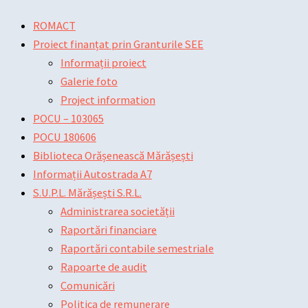
Skip
Main
Main
Post
ROMACT
to
Menu
Menu
navigation
Proiect finanțat prin Granturile SEE
content
Informații proiect
Galerie foto
Project information
POCU – 103065
POCU 180606
Biblioteca Orășenească Mărășești
Informații Autostrada A7
S.U.P.L. Mărășești S.R.L.
Administrarea societății
Raportări financiare
Raportări contabile semestriale
Rapoarte de audit
Comunicări
Politica de remunerare