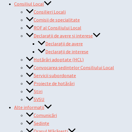
Consiliul Local
Consilieri Locali
Comisii de specialitate
ROF al Consiliului Local
Declarații de avere și interese
Declarații de avere
Declarații de interese
Hotărâri adoptate (HCL)
Convocarea sedintelor Consiliului Local
Servicii subordonate
Proiecte de hotărâri
Știri
SVSU
Alte informații
Comunicări
Ședințe
Orașul Mărășești