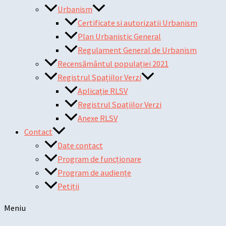
Urbanism
Certificate si autorizatii Urbanism
Plan Urbanistic General
Regulament General de Urbanism
Recensământul populației 2021
Registrul Spațiilor Verzi
Aplicație RLSV
Registrul Spațiilor Verzi
Anexe RLSV
Contact
Date contact
Program de funcționare
Program de audiențe
Petiții
Meniu