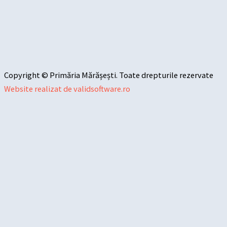
Copyright © Primăria Mărășești. Toate drepturile rezervate
Website realizat de validsoftware.ro
Sari la conținut
Deschide bara de unelte
Instrumente de accesibilitate
Mărește textul
Micșorează textul
Tonuri de gri
Contrast mare
Contrast negativ