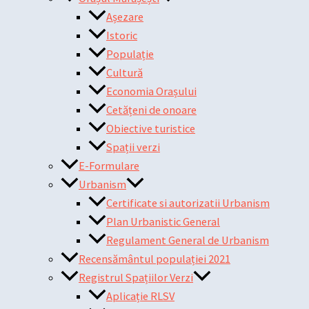
Așezare
Istoric
Populație
Cultură
Economia Orașului
Cetățeni de onoare
Obiective turistice
Spații verzi
E-Formulare
Urbanism
Certificate si autorizatii Urbanism
Plan Urbanistic General
Regulament General de Urbanism
Recensământul populației 2021
Registrul Spațiilor Verzi
Aplicație RLSV