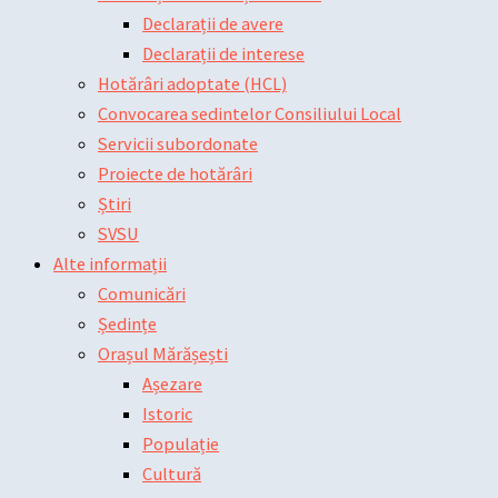
Declarații de avere
Declarații de interese
Hotărâri adoptate (HCL)
Convocarea sedintelor Consiliului Local
Servicii subordonate
Proiecte de hotărâri
Știri
SVSU
Alte informații
Comunicări
Ședințe
Orașul Mărășești
Așezare
Istoric
Populație
Cultură