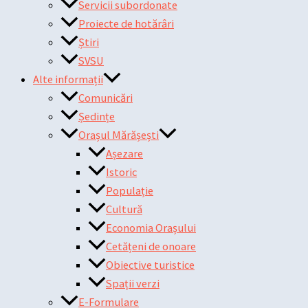
Servicii subordonate
Proiecte de hotărâri
Știri
SVSU
Alte informații
Comunicări
Ședințe
Orașul Mărășești
Așezare
Istoric
Populație
Cultură
Economia Orașului
Cetățeni de onoare
Obiective turistice
Spații verzi
E-Formulare