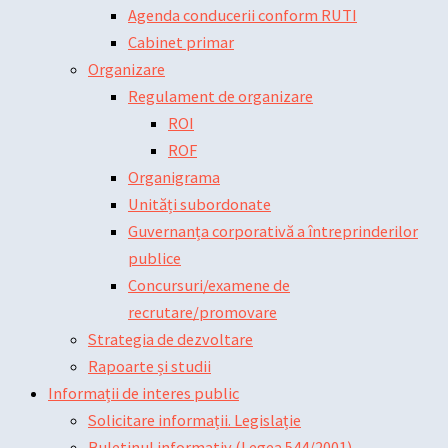
Agenda conducerii conform RUTI
Cabinet primar
Organizare
Regulament de organizare
ROI
ROF
Organigrama
Unități subordonate
Guvernanța corporativă a întreprinderilor
publice
Concursuri/examene de
recrutare/promovare
Strategia de dezvoltare
Rapoarte și studii
Informații de interes public
Solicitare informații. Legislație
Buletinul informativ (Legea 544/2001)