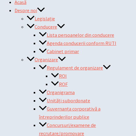
Acasă
Despre noi
Legislație
Conducere
Lista persoanelor din conducere
Agenda conducerii conform RUTI
Cabinet primar
Organizare
Regulament de organizare
ROI
ROF
Organigrama
Unități subordonate
Guvernanța corporativă a
întreprinderilor publice
Concursuri/examene de
recrutare/promovare