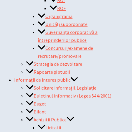
ROI
ROF
Organigrama
Unități subordonate
Guvernanța corporativă a
întreprinderilor publice
Concursuri/examene de
recrutare/promovare
Strategia de dezvoltare
Rapoarte și studii
Informații de interes public
Solicitare informații. Legislație
Buletinul informativ (Legea 544/2001)
Buget
Bilant
Achizitii Publice
Licitatii