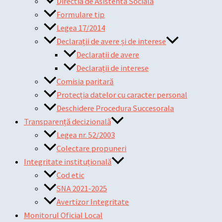
Directia de Asistenta Sociala
Formulare tip
Legea 17/2014
Declarații de avere și de interese
Declarații de avere
Declarații de interese
Comisia paritară
Protecția datelor cu caracter personal
Deschidere Procedura Succesorala
Transparență decizională
Legea nr. 52/2003
Colectare propuneri
Integritate instituțională
Cod etic
SNA 2021-2025
Avertizor Integritate
Monitorul Oficial Local