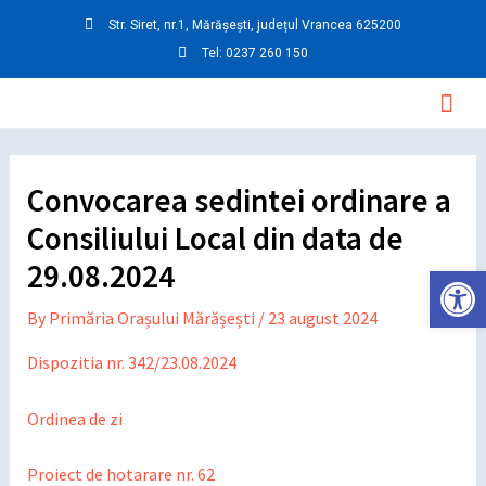
Skip
Post
Str. Siret, nr.1, Mărășești, județul Vrancea 625200
to
navigation
Tel: 0237 260 150
content
Mai
Men
Convocarea sedintei ordinare a
Consiliului Local din data de
29.08.2024
Deschide ba
By
Primăria Orașului Mărășești
/
23 august 2024
Dispozitia nr. 342/23.08.2024
Ordinea de zi
Proiect de hotarare nr. 62