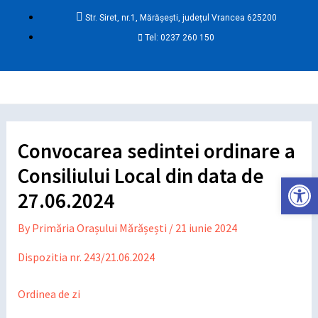
Skip
Post
Str. Siret, nr.1, Mărășești, județul Vrancea 625200
to
navigation
Tel: 0237 260 150
content
Ma
Me
Convocarea sedintei ordinare a
Consiliului Local din data de
Deschide ba
27.06.2024
By
Primăria Orașului Mărășești
/
21 iunie 2024
Dispozitia nr. 243/21.06.2024
Ordinea de zi